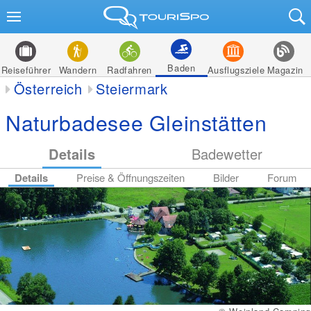
Baden
Reiseführer
Wandern
Radfahren
Ausflugsziele
Magazin
Österreich
Steiermark
Naturbadesee Gleinstätten
Details
Badewetter
Details
Preise & Öffnungszeiten
Bilder
Forum