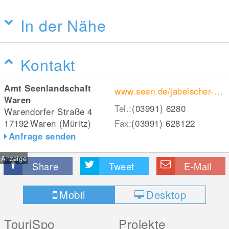
In der Nähe
Kontakt
Amt Seenlandschaft
www.seen.de/jabelscher-see/
Waren
Tel.:
(03991) 6280
Warendorfer Straße 4
17192
Waren (Müritz)
Fax:
(03991) 628122
Anfrage senden
Anzeige
Share
Tweet
E-Mail
Mobil
Desktop
TouriSpo
Projekte