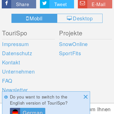
Share
Tweet
E-Mail
Mobil
Desktop
TouriSpo
Projekte
Impressum
SnowOnline
Datenschutz
SportFits
Kontakt
Unternehmen
FAQ
Newsletter
Do you want to switch to the
Umfragen
English version of TouriSpo?
Diese Website verwendet Cookies, um Ihnen
German