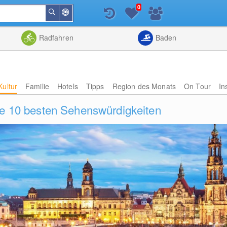
0
In
Suchen
der
Nähe
Listenansicht
Kartenansic
Radfahren
Baden
Kultur
Familie
Hotels
Tipps
Region des Monats
On Tour
In
ie 10 besten Sehenswürdigkeiten