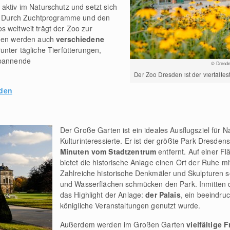
aktiv im Naturschutz und setzt sich
in. Durch Zuchtprogramme und den
 weltweit trägt der Zoo zur
egen werden auch
verschiedene
nter tägliche Tierfütterungen,
spannende
© Dresde
Der Zoo Dresden ist der viertälte
sden
Der Große Garten ist ein ideales Ausflugsziel für N
Kulturinteressierte. Er ist der größte Park Dresdens
Minuten vom Stadtzentrum
entfernt. Auf einer F
bietet die historische Anlage einen Ort der Ruhe mit
Zahlreiche historische Denkmäler und Skulpturen 
und Wasserflächen schmücken den Park. Inmitten d
das Highlight der Anlage:
der Palais
, ein beeindru
königliche Veranstaltungen genutzt wurde.
Außerdem werden im Großen Garten
vielfältige F