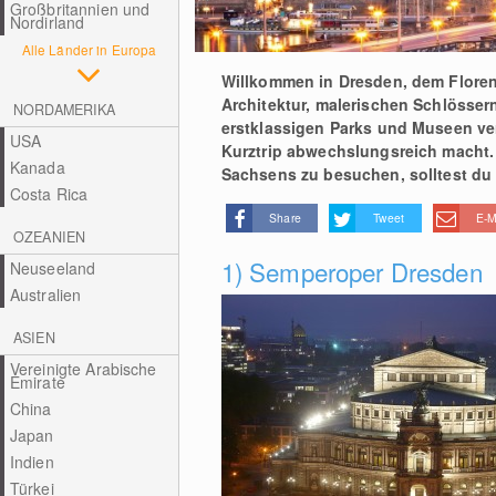
Großbritannien und
Nordirland
Alle Länder in Europa
Willkommen in Dresden, dem Floren
Architektur, malerischen Schlössern
NORDAMERIKA
erstklassigen Parks und Museen vere
USA
Kurztrip abwechslungsreich macht​​​
Kanada
Sachsens zu besuchen, solltest du
Costa Rica
Share
Tweet
E-M
OZEANIEN
1) Semperoper Dresden
Neuseeland
Australien
ASIEN
Vereinigte Arabische
Emirate
China
Japan
Indien
Türkei