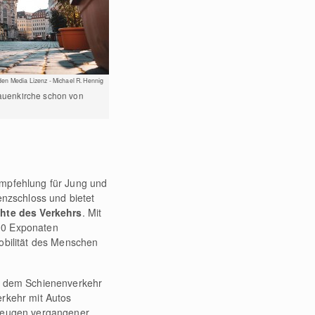
en Media Lizenz - Michael R. Hennig
rauenkirche schon von
mpfehlung für Jung und
enzschloss und bietet
chte des Verkehrs
. Mit
00 Exponaten
obilität des Menschen
r dem Schienenverkehr
rkehr mit Autos
zeugen vergangener