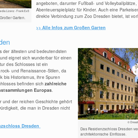
angeboten, darunter Fußball- und Volleyballplätze, 
Abenteuerspielplatz für Kinder. Auch eine Parkeis
dia Lizenz - Frank Exß
direkte Verbindung zum Zoo Dresden bietet, ist v
 Großer Garten.
>> Alle Infos zum Großen Garten
den
s der ältesten und bedeutendsten
nd eignet sich wunderbar für einen
ur des Schlosses ist ein
rock- und Renaissance-Stilen, da
 bis Historismus, ihre Spuren
chlosses befinden sich
zahlreiche
unstsammlungen Europas
.
r und der reichen Geschichte gehört
ürdigkeit, die man in Dresden nicht
© Dresde
nzschloss Dresden
Das Residenzschloss Dresden ver
architektonische Einflüsse.