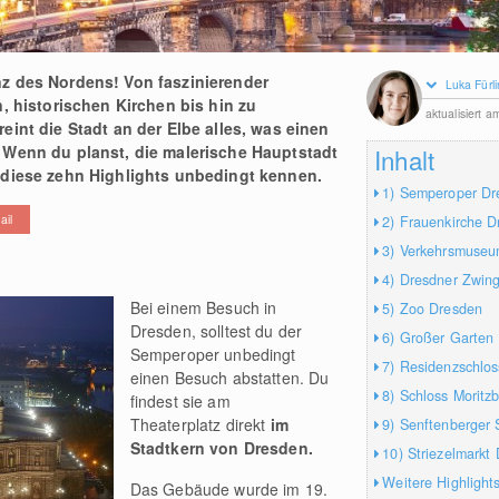
z des Nordens! Von faszinierender
Luka Fürli
, historischen Kirchen bis hin zu
aktualisiert 
int die Stadt an der Elbe alles, was einen
. Wenn du planst, die malerische Hauptstadt
Inhalt
 diese zehn Highlights unbedingt kennen.
1) Semperoper Dr
ail
2) Frauenkirche 
3) Verkehrsmuse
4) Dresdner Zwin
Bei einem Besuch in
5) Zoo Dresden
Dresden, solltest du der
6) Großer Garten
Semperoper unbedingt
7) Residenzschlo
einen Besuch abstatten. Du
8) Schloss Moritz
findest sie am
Theaterplatz direkt
im
9) Senftenberger
Stadtkern von Dresden.
10) Striezelmarkt
Weitere Highlight
Das Gebäude wurde im 19.