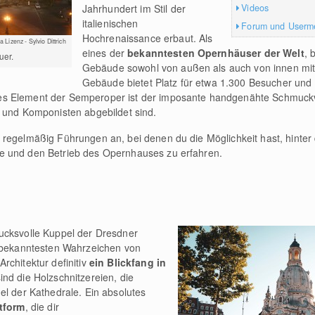
Videos
Jahrhundert im Stil der
italienischen
Forum und Userm
Hochrenaissance erbaut. Als
Lizenz - Sylvio Dittrich
eines der
bekanntesten Opernhäuser der Welt
, 
uer.
Gebäude sowohl von außen als auch von innen mit i
Gebäude bietet Platz für etwa 1.300 Besucher und 
es Element der Semperoper ist der imposante handgenähte Schmuck
r und Komponisten abgebildet sind.
regelmäßig Führungen an, bei denen du die Möglichkeit hast, hinter 
e und den Betrieb des Opernhauses zu erfahren.
ucksvolle Kuppel der Dresdner
r bekanntesten Wahrzeichen von
rchitektur definitiv
ein Blickfang in
nd die Holzschnitzereien, die
el der Kathedrale. Ein absolutes
tform
, die dir