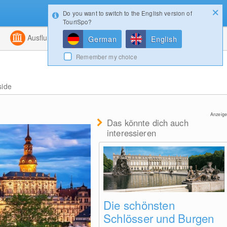
Do you want to switch to the English version of
Konfigurator
Gewinnspiele
Login
TouriSpo?
ht
Kombiniert
Ausflugsziele
Magazin
German
English
Remember my choice
side
Anzeige
Das könnte dich auch
interessieren
Die schönsten
Schlösser und Burgen