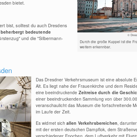
sden bietet.
ert bist, solltest du auch Dresdens
beherbergt bedeutende
© Dresd
rstenzug" und die "Silbermann-
Durch die große Kuppel ist die F
weitem erkennbar.
sden
Das Dresdner Verkehrsmuseum ist eine absolute E
Alt. Es liegt nahe der Frauenkirche und dem Resid
eine beeindruckende
Zeitreise durch die Geschi
einer beeindruckenden Sammlung von über 300.0
veranschaulicht das Museum die fortschreitende M
im Laufe der Zeit.
Es widmet sich
allen Verkehrsbereichen
, darunte
mit der ersten deutschen Dampflok, dem Straßenve
verschiedener Epochen, dem Luftverkehr mit Flug