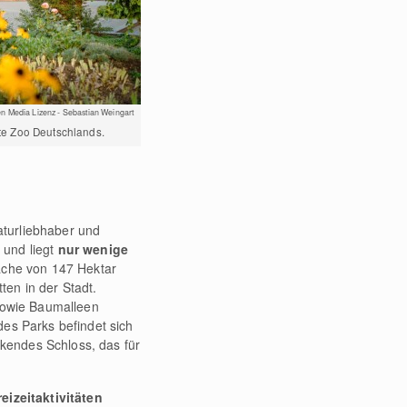
n Media Lizenz - Sebastian Weingart
ste Zoo Deutschlands.
aturliebhaber und
 und liegt
nur wenige
läche von 147 Hektar
ten in der Stadt.
sowie Baumalleen
es Parks befindet sich
ckendes Schloss, das für
reizeitaktivitäten