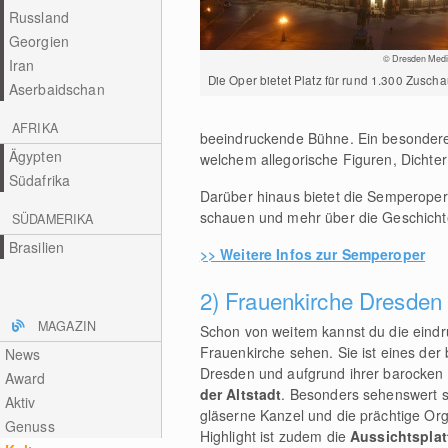
Russland
Georgien
© Dresden Media 
Iran
Die Oper bietet Platz für rund 1.300 Zuscha
Aserbaidschan
AFRIKA
beeindruckende Bühne. Ein besonder
Ägypten
welchem allegorische Figuren, Dichte
Südafrika
Darüber hinaus bietet die Semperoper 
schauen und mehr über die Geschicht
SÜDAMERIKA
Brasilien
>> Weitere Infos zur Semperoper
2) Frauenkirche Dresden
MAGAZIN
Schon von weitem kannst du die eindr
Frauenkirche sehen. Sie ist eines de
News
Dresden und aufgrund ihrer barocken A
Award
der Altstadt
. Besonders sehenswert si
Aktiv
gläserne Kanzel und die prächtige Org
Genuss
Highlight ist zudem die
Aussichtsplat