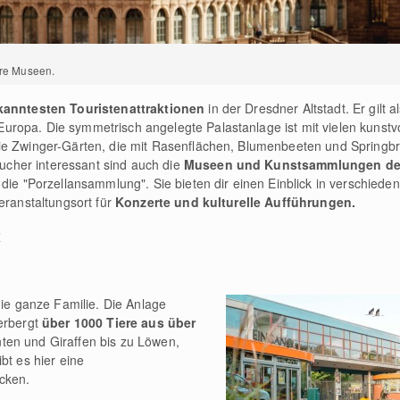
ere Museen.
kanntesten Touristenattraktionen
in der Dresdner Altstadt. Er gilt a
opa. Die symmetrisch angelegte Palastanlage ist mit vielen kunstvo
ie Zwinger-Gärten, die mit Rasenflächen, Blumenbeeten und Springbr
her interessant sind auch die
Museen und Kunstsammlungen de
 die "Porzellansammlung". Sie bieten dir einen Einblick in verschiede
eranstaltungsort für
Konzerte und kulturelle Aufführungen.
r
die ganze Familie. Die Anlage
erbergt
über 1000 Tiere aus über
nten und Giraffen bis zu Löwen,
bt es hier eine
cken.