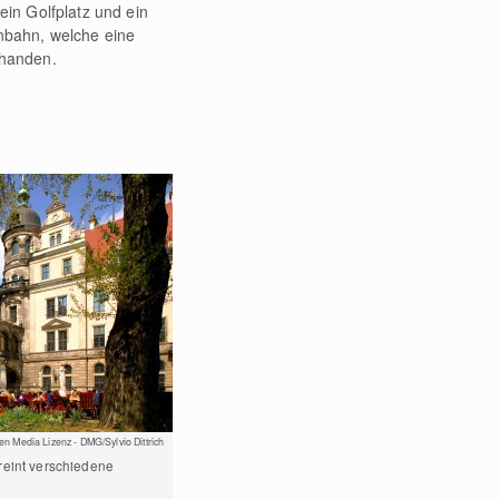
ein Golfplatz und ein
enbahn, welche eine
orhanden.
n Media Lizenz - DMG/Sylvio Dittrich
eint verschiedene