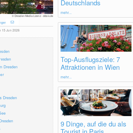
Deutschlands
mehr...
© Dresden Media Lizenz - ddpix.de
nger
am 15 Jun 2026
esden
Top-Ausflugsziele: 7
Dresden
Attraktionen in Wien
um Dresden
ger
mehr...
ss Dresden
burg
 See
 Dresden
9 Dinge, auf die du als
s
Tourist in Paris