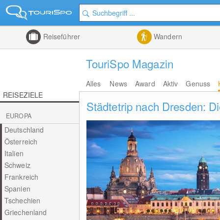
Reiseführer
Wandern
TouriSpo Magazin
Alles
News
Award
Aktiv
Genuss
REISEZIELE
Städtetrip nach Dresden: D
EUROPA
Deutschland
Österreich
Italien
Schweiz
Frankreich
Spanien
Tschechien
Griechenland