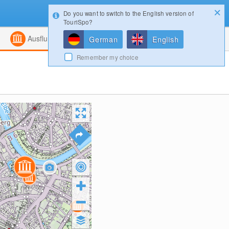
Do you want to switch to the English version of
Konfigurator
Gewinnspiele
Login
TouriSpo?
ht
Kombiniert
Magazin
Ausflugsziele
German
English
Remember my choice