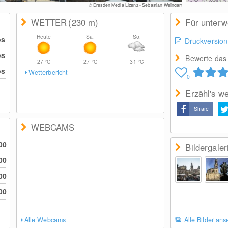
© Dresden Media Lizenz - Sebastian Weingart
WETTER
(230
m
)
Für unter
Heute
Sa.
So.
os
Druckversion
os
Bewerte das 
27
°C
27
°C
31
°C
os
Wetterbericht
0
Erzähl's we
Share
WEBCAMS
00
Bildergaler
00
00
00
Alle Webcams
Alle Bilder an