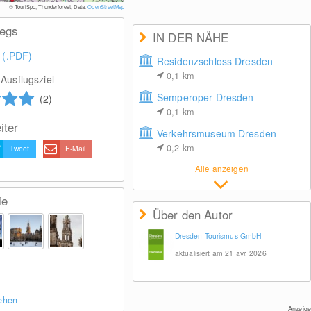
© Dresden Me
© TouriSpo, Thunderforest, Data:
OpenStreetMap
wegs
IN DER NÄHE
 (.PDF)
Residenzschloss Dresden
0,1
km
Ausflugsziel
Semperoper Dresden
(2)
0,1
km
iter
Verkehrsmuseum Dresden
0,2
km
Tweet
E-Mail
Alle anzeigen
ie
Über den Autor
Dresden Tourismus GmbH
aktualisiert am 21 avr. 2026
sehen
Anzeige