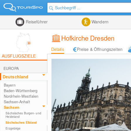
Reiseführer
Wandern
Hofkirche Dresden
Details
Preise & Öffnungszeiten
AUSFLUGSZIELE
EUROPA
Deutschland
Bayern
Baden-Württemberg
Nordrhein-Westfalen
Sachsen-Anhalt
Sachsen
Sächsisches Burgen- und
Heideland
Sächsisches Elbland
Erzgebirge