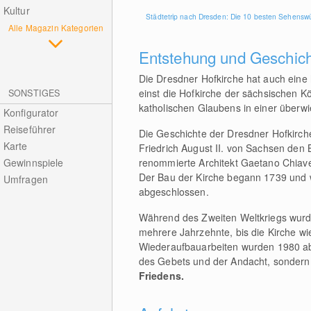
Kultur
Städtetrip nach Dresden: Die 10 besten Sehenswü
Alle Magazin Kategorien
Entstehung und Geschic
Die Dresdner Hofkirche hat auch eine 
einst die Hofkirche der sächsischen K
SONSTIGES
katholischen Glaubens in einer überw
Konfigurator
Reiseführer
Die Geschichte der Dresdner Hofkirc
Karte
Friedrich August II. von Sachsen den 
Gewinnspiele
renommierte Architekt Gaetano Chiaver
Der Bau der Kirche begann 1739 und w
Umfragen
abgeschlossen.
Während des Zweiten Weltkriegs wurde
mehrere Jahrzehnte, bis die Kirche wi
Wiederaufbauarbeiten wurden 1980 abge
des Gebets und der Andacht, sonder
Friedens.