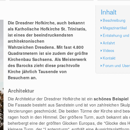
Inhalt
Beschreibung
Die Dresdner Hofkirche, auch bekannt
Magazinartikel
als Katholische Hofkirche St. Trinitatis,
ist eines der beeindruckendsten
Entstehung und
architektonischen
Anfahrt
Wahrzeichen Dresdens. Mit fast 4.800
Videos
Quadratmetern ist sie zudem der größte
Kontakt
Kirchenbau Sachsens.
Als Meisterwerk
des Barocks zieht diese prachtvolle
Forum und Use
Kirche jährlich Tausende von
Besuchern an.
Architektur
Die Architektur der Dresdner Hofkirche ist ein
schönes Beispiel 
Die Fassade besteht aus Sandstein und ist von zahlreichen Skul
Verzierungen geschmückt. Die beiden Türme der Kirche sind be
ragen hoch in den Himmel. Der größere Turm, auch bekannt als 
beherbergt eine der größten Glocken Europas, die "Glocke des H
kleinere Turm, der "Lanternturm", enthält eine Aussichtsplattfor