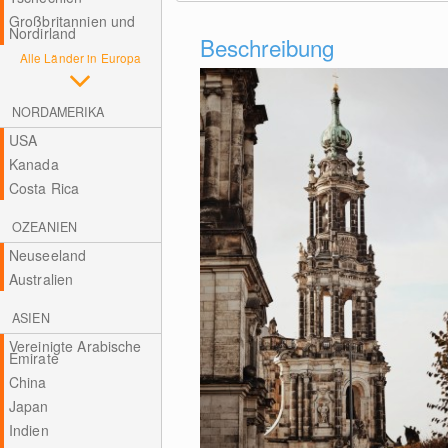
Großbritannien und
Nordirland
Beschreibung
Alle Länder in Europa
NORDAMERIKA
USA
Kanada
Costa Rica
OZEANIEN
Neuseeland
Australien
ASIEN
Vereinigte Arabische
Emirate
China
Japan
Indien