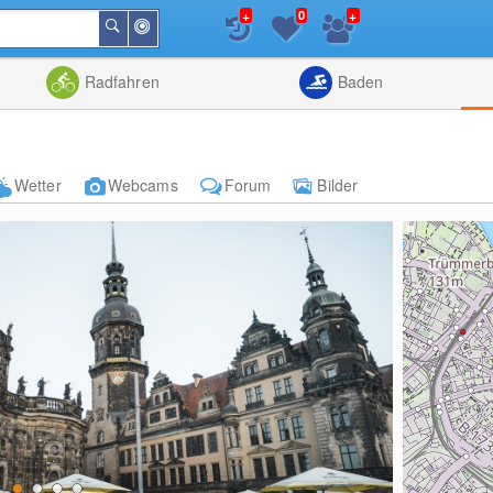
+
+
0
In
Suchen
der
Nähe
Listenansicht
Kartenansic
Radfahren
Baden
Wetter
Webcams
Forum
Bilder