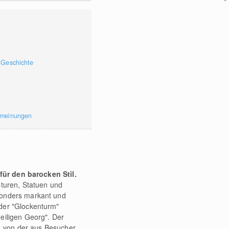
 Geschichte
rmeinungen
für den barocken Stil.
pturen, Statuen und
sonders markant und
der "Glockenturm"
eiligen Georg". Der
m, von der aus Besucher