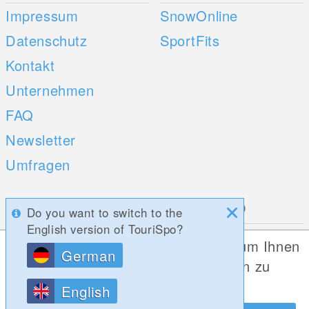
Impressum
SnowOnline
Datenschutz
SportFits
Kontakt
Unternehmen
FAQ
Newsletter
Umfragen
Mobile Apps
Social Web
Do you want to switch to the
English version of TouriSpo?
iOS
Diese Website verwendet Cookies, um Ihnen
German
Android
die bestmögliche Funktionalität bieten zu
können.
English