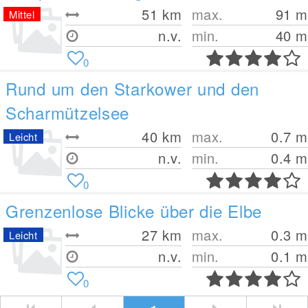
51
km
max.
91
m
Mittel
n.v.
min.
40
m
0
Rund um den Starkower und den
Scharmützelsee
40
km
max.
0.7
m
Leicht
n.v.
min.
0.4
m
0
Grenzenlose Blicke über die Elbe
27
km
max.
0.3
m
Leicht
n.v.
min.
0.1
m
0