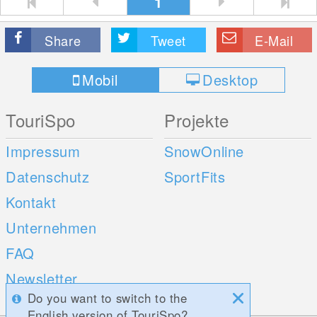
1
Share
Tweet
E-Mail
Mobil
Desktop
TouriSpo
Projekte
Impressum
SnowOnline
Datenschutz
SportFits
Kontakt
Unternehmen
FAQ
Newsletter
Do you want to switch to the
Umfragen
English version of TouriSpo?