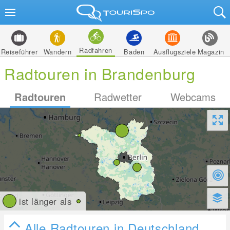
Radfahren
Reiseführer
Wandern
Baden
Ausflugsziele
Magazin
Radtouren in Brandenburg
Radtouren
Radwetter
Webcams
ist länger als
Alle Radtouren in Deutschland