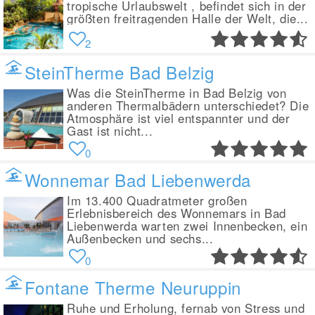
tropische Urlaubswelt , befindet sich in der
größten freitragenden Halle der Welt, die...
2
SteinTherme Bad Belzig
Was die SteinTherme in Bad Belzig von
anderen Thermalbädern unterschiedet? Die
Atmosphäre ist viel entspannter und der
Gast ist nicht...
0
Wonnemar Bad Liebenwerda
Im 13.400 Quadratmeter großen
Erlebnisbereich des Wonnemars in Bad
Liebenwerda warten zwei Innenbecken, ein
Außenbecken und sechs...
0
Fontane Therme Neuruppin
Ruhe und Erholung, fernab von Stress und