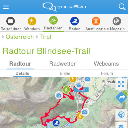
Radfahren
Reiseführer
Wandern
Baden
Ausflugsziele
Magazin
Österreich
Tirol
Radtour Blindsee-Trail
Radtour
Radwetter
Webcams
Details
Bilder
Forum