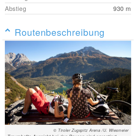
Abstieg
930
m
Routenbeschreibung
© Tiroler Zugspitz Arena /U. Wiesmeier