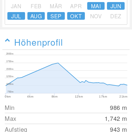
JAN
FEB
MÄR
APR
MAI
JUN
JUL
AUG
SEP
OKT
NOV
DEZ
Höhenprofil
2000m
1750m
1500m
1250m
1000m
750m
0km
4km
8km
12km
17km
21km
Min
986
m
Max
1,742
m
Aufstieg
943
m