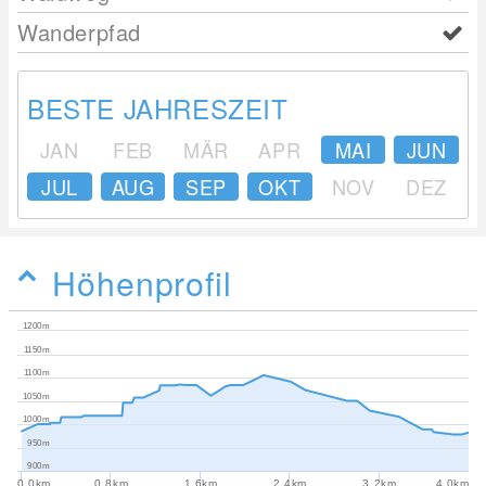
Wanderpfad
BESTE JAHRESZEIT
JAN
FEB
MÄR
APR
MAI
JUN
JUL
AUG
SEP
OKT
NOV
DEZ
Höhenprofil
1200m
1150m
1100m
1050m
1000m
950m
900m
0.0km
0.8km
1.6km
2.4km
3.2km
4.0km