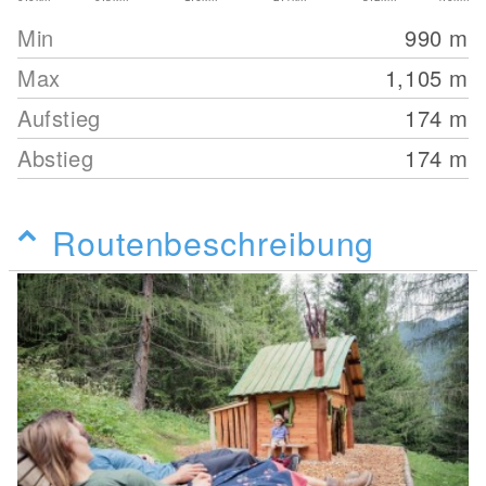
Min
990
m
Max
1,105
m
Aufstieg
174
m
Abstieg
174
m
Routenbeschreibung