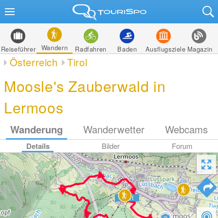
Wandern
Reiseführer
Radfahren
Baden
Ausflugsziele
Magazin
Österreich
Tirol
Moosle's Zauberwald in
Lermoos
Wanderung
Wanderwetter
Webcams
Details
Bilder
Forum