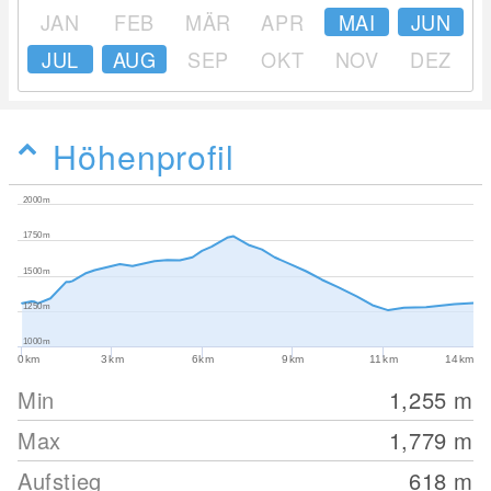
JAN
FEB
MÄR
APR
MAI
JUN
JUL
AUG
SEP
OKT
NOV
DEZ
Höhenprofil
2000m
1750m
1500m
1250m
1000m
0km
3km
6km
9km
11km
14km
Min
1,255
m
Max
1,779
m
Aufstieg
618
m