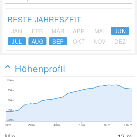
BESTE JAHRESZEIT
JAN
FEB
MÄR
APR
MAI
JUN
JUL
AUG
SEP
OKT
NOV
DEZ
Höhenprofil
2000m
1750m
1500m
1250m
1000m
0km
2km
4km
6km
8km
10km
Min
12
m