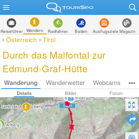
Wandern
Reiseführer
Radfahren
Baden
Ausflugsziele
Magazin
Österreich
Tirol
Durch das Malfontal zur
Edmund-Graf-Hütte
Wanderung
Wanderwetter
Webcams
Details
Bilder
Forum