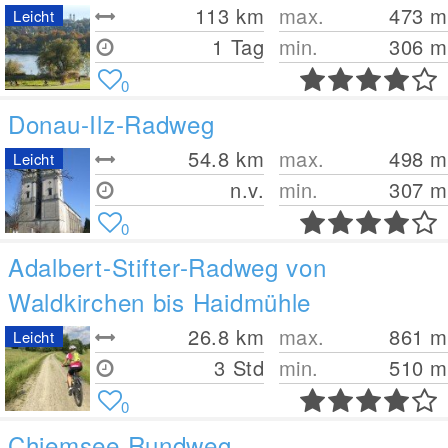
113
km
max.
473
m
Leicht
1 Tag
min.
306
m
0
Donau-Ilz-Radweg
54.8
km
max.
498
m
Leicht
n.v.
min.
307
m
0
Adalbert-Stifter-Radweg von
Waldkirchen bis Haidmühle
26.8
km
max.
861
m
Leicht
3 Std
min.
510
m
0
Chiemsee Rundweg