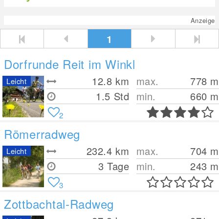
Anzeige
1
Dorfrunde Reit im Winkl
12.8
km
max.
778
m
Leicht
1.5 Std
min.
660
m
2
Römerradweg
232.4
km
max.
704
m
Leicht
3 Tage
min.
243
m
3
Zottbachtal-Radweg