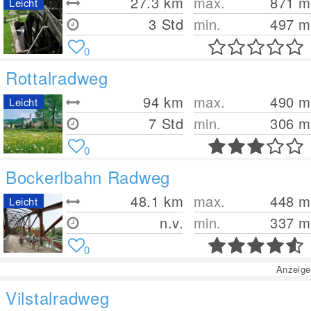
27.3
km
max.
871
m
Leicht
3 Std
min.
497
m
0
Rottalradweg
94
km
max.
490
m
Leicht
7 Std
min.
306
m
0
Bockerlbahn Radweg
48.1
km
max.
448
m
Leicht
n.v.
min.
337
m
0
Anzeige
Vilstalradweg