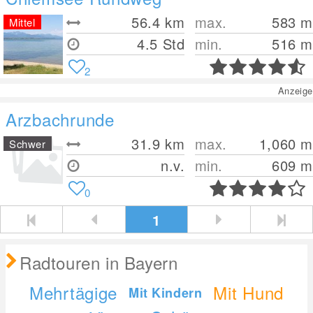
56.4
km
max.
583
m
Mittel
4.5 Std
min.
516
m
2
Anzeige
Arzbachrunde
31.9
km
max.
1,060
m
Schwer
n.v.
min.
609
m
0
1
Radtouren in Bayern
Mehrtägige
Mit Hund
Mit Kindern