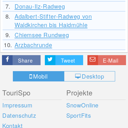
7.
Donau-Ilz-Radweg
8.
Adalbert-Stifter-Radweg von
Waldkirchen bis Haidmühle
9.
Chiemsee Rundweg
10.
Arzbachrunde
Share
Tweet
E-Mail
Mobil
Desktop
TouriSpo
Projekte
Impressum
SnowOnline
Datenschutz
SportFits
Kontakt