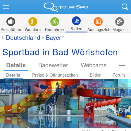
Baden
Reiseführer
Wandern
Radfahren
Ausflugsziele
Magazin
Deutschland
Bayern
Sportbad in Bad Wörishofen
Details
Badewetter
Webcams
Details
Preise & Öffnungszeiten
Bilder
Forum