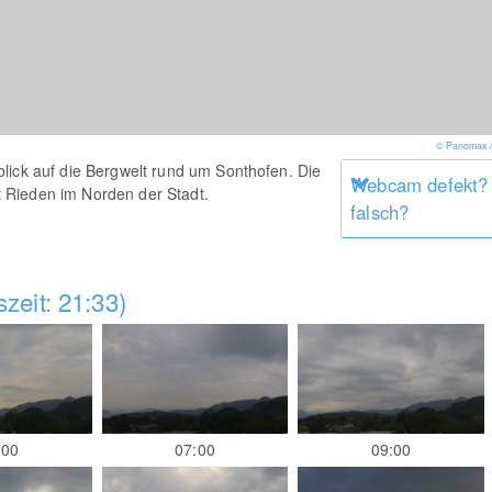
© Panomax /
lick auf die Bergwelt rund um Sonthofen. Die
Webcam defekt?
 Rieden im Norden der Stadt.
falsch?
zeit: 21:33)
:00
07:00
09:00