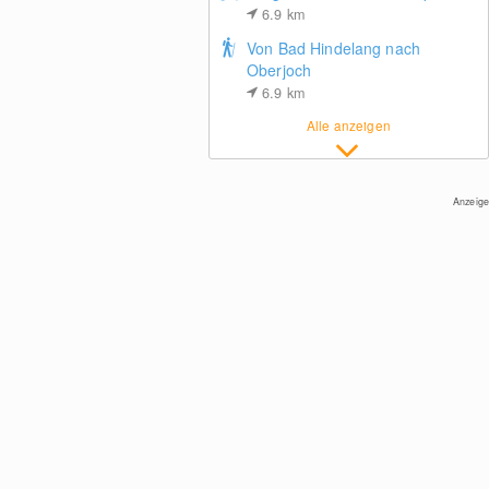
6.9
km
Von Bad Hindelang nach
Oberjoch
6.9
km
Alle anzeigen
Gipfel Ofterschwanger Horn, 1.406 m
Anzeige
Fischen, Hotel Garni Kaserer