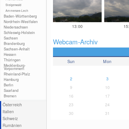
Steigerwald
Ammersee-Lech
Baden-Württemberg
Nordrhein-Westfalen
13:00
15
Niedersachsen
Schleswig-Holstein
Sachsen
Webcam-Archiv
Brandenburg
Sachsen-Anhalt
Hessen
Thüringen
Sun
Mon
Mecklenburg-
Vorpommern
Rheinland-Pfalz
2
3
Hamburg
Berlin
9
10
Saarland
16
17
Bremen
Österreich
23
24
Italien
30
31
Schweiz
Rumänien