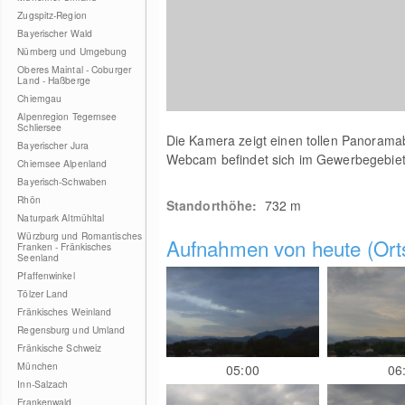
Zugspitz-Region
Bayerischer Wald
Nürnberg und Umgebung
Oberes Maintal - Coburger
Land - Haßberge
Chiemgau
Alpenregion Tegernsee
Schliersee
Die Kamera zeigt einen tollen Panoramab
Bayerischer Jura
Webcam befindet sich im Gewerbegebiet
Chiemsee Alpenland
Bayerisch-Schwaben
Rhön
Standorthöhe:
732
m
Naturpark Altmühltal
Würzburg und Romantisches
Aufnahmen von heute (Orts
Franken - Fränkisches
Seenland
Pfaffenwinkel
Tölzer Land
Fränkisches Weinland
Regensburg und Umland
Fränkische Schweiz
München
05:00
06
Inn-Salzach
Frankenwald