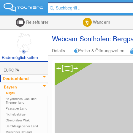
Reiseführer
Wandern
Webcam Sonthofen: Bergp
Details
Preise & Öffnungszeiten
Bademöglichkeiten
EUROPA
Deutschland
Bayern
Allgäu
Bayerisches Golf- und
Thermenland
Passauer Land
Fichtelgebirge
Oberpfälzer Wald
Berchtesgadener Land
Münchner Umland