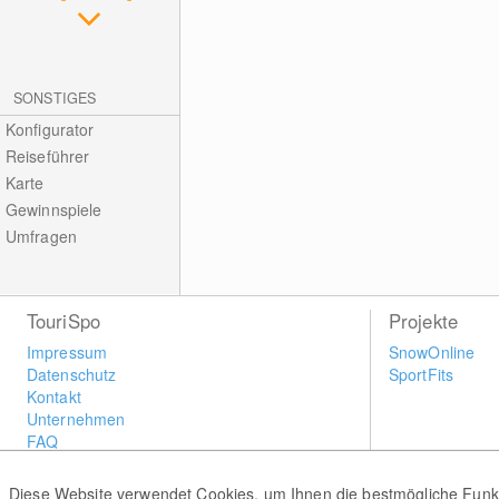
SONSTIGES
Konfigurator
Reiseführer
Karte
Gewinnspiele
Umfragen
TouriSpo
Projekte
Impressum
SnowOnline
Datenschutz
SportFits
Kontakt
Unternehmen
FAQ
Newsletter
Widget
Diese Website verwendet Cookies, um Ihnen die bestmögliche Funkti