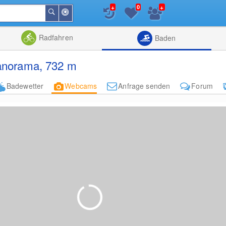
+
+
0
In
Suchen
der
Nähe
Listenansicht
Kartenansic
Radfahren
Baden
anorama, 732 m
Badewetter
Webcams
Anfrage senden
Forum