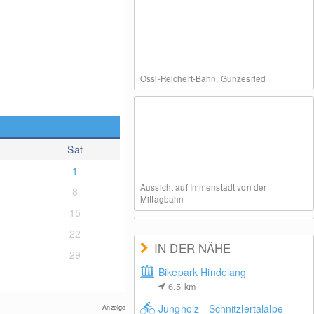
Ossi-Reichert-Bahn, Gunzesried
Sat
1
Aussicht auf Immenstadt von der
8
Mittagbahn
15
22
IN DER NÄHE
29
Bikepark Hindelang
6.5
km
Bergstation Sesselbahn Weltcup Express
Jungholz - Schnitzlertalalpe
Anzeige