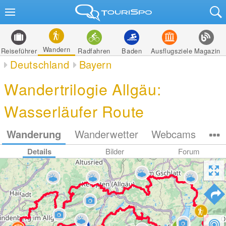
Wandern
Reiseführer
Radfahren
Baden
Ausflugsziele
Magazin
Deutschland
Bayern
Wandertrilogie Allgäu:
Wasserläufer Route
Wanderung
Wanderwetter
Webcams
Details
Bilder
Forum