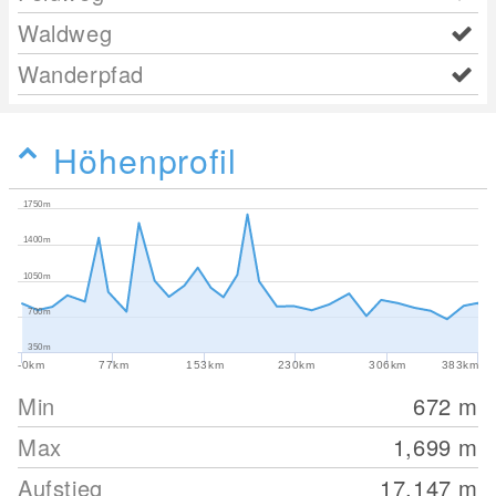
Waldweg
Wanderpfad
Höhenprofil
1750m
1400m
1050m
700m
350m
-0km
77km
153km
230km
306km
383km
Min
672
m
Max
1,699
m
Aufstieg
17,147
m