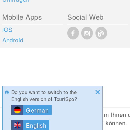
Mobile Apps
Social Web
iOS
Android
Do you want to switch to the
English version of TouriSpo?
German
Diese Website verwendet Cookies, um Ihnen 
bestmögliche Funktionalität bieten zu können.
English