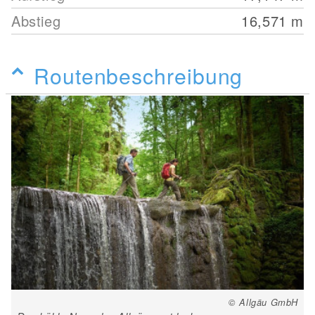
Abstieg
16,571
m
Routenbeschreibung
© Allgäu GmbH