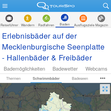
Baden
Reiseführer
Wandern
Radfahren
Ausflugsziele
Magazin
Erlebnisbäder auf der
Mecklenburgische Seenplatte
- Hallenbäder & Freibäder
Bademöglichkeiten
Badewetter
Webcams
Thermen
Schwimmbäder
Badeseen