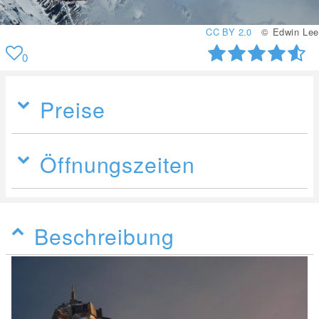
CC BY 2.0
© Edwin Lee
0
Preise
Öffnungszeiten
Beschreibung