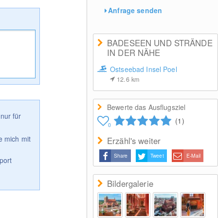
Anfrage senden
BADESEEN UND STRÄNDE
IN DER NÄHE
Ostseebad Insel Poel
12.6
km
Bewerte das Ausflugsziel
nur für
(1)
0
e mich mit
Erzähl's weiter
Share
Tweet
E-Mail
port
Bildergalerie