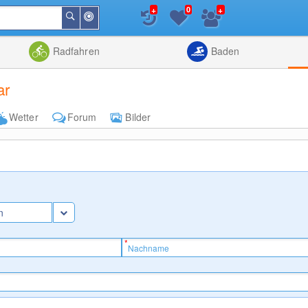
+
+
0
In
Suchen
der
Nähe
Listenansicht
Kartenansic
Radfahren
Baden
ar
Wetter
Forum
Bilder
n