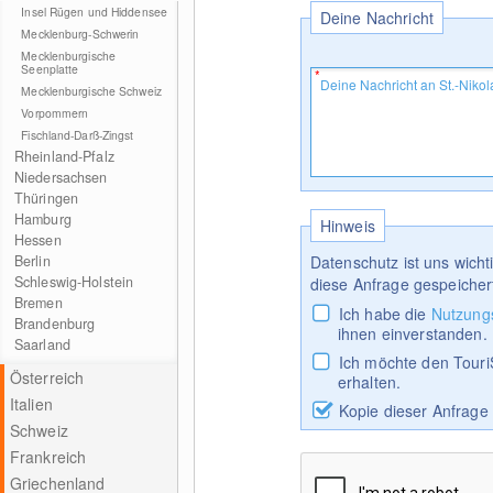
Insel Rügen und Hiddensee
Deine Nachricht
Mecklenburg-Schwerin
Mecklenburgische
Seenplatte
Mecklenburgische Schweiz
Vorpommern
Fischland-Darß-Zingst
Rheinland-Pfalz
Niedersachsen
Thüringen
Hamburg
Hinweis
Hessen
Berlin
Datenschutz ist uns wich
Schleswig-Holstein
diese Anfrage gespeicher
Bremen
Ich habe die
Nutzung
Brandenburg
ihnen einverstanden.
Saarland
Ich möchte den Touri
Österreich
erhalten.
Italien
Kopie dieser Anfrage
Schweiz
Frankreich
Griechenland