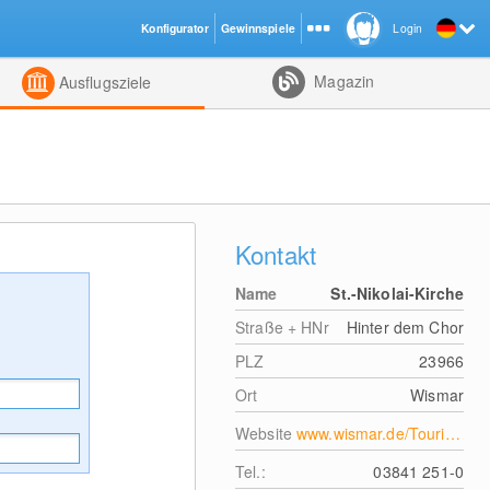
Konfigurator
Gewinnspiele
Login
ht
Kombiniert
Magazin
Ausflugsziele
Kontakt
Name
St.-Nikolai-Kirche
Straße + HNr
Hinter dem Chor
PLZ
23966
Ort
Wismar
Website
www.wismar.de/Tourismus/Wismar-Sehenswertes/Backsteingotik/St-Nikolai-Kirche-Wismar.php?object=tx,2634.5&ModID=7&FID=2634.7178.1&NavID=2634.448&La=1
Tel.:
03841 251-0