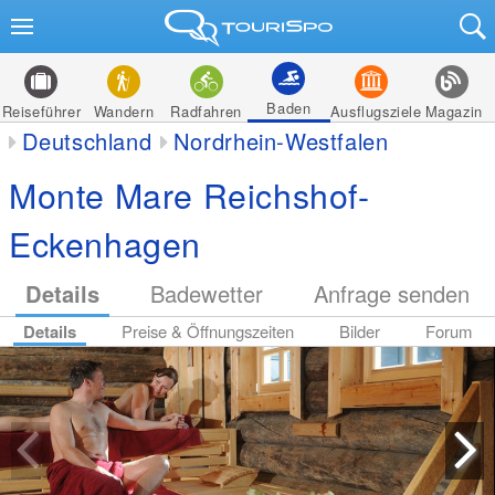
Baden
Reiseführer
Wandern
Radfahren
Ausflugsziele
Magazin
Deutschland
Nordrhein-Westfalen
Monte Mare Reichshof-
Eckenhagen
Details
Badewetter
Anfrage senden
Details
Preise & Öffnungszeiten
Bilder
Forum