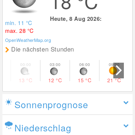
18
°C
Heute, 8 Aug 2026:
min. 11
°C
max. 28
°C
OpenWeatherMap.org
Die nächsten Stunden
13
°C
12
°C
15
°C
21
°C
Sonnenprognose
Niederschlag