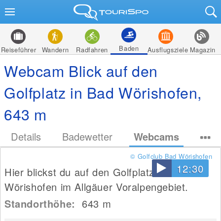
Baden
Reiseführer
Wandern
Radfahren
Ausflugsziele
Magazin
Webcam Blick auf den
Golfplatz in Bad Wörishofen,
643 m
Details
Badewetter
Webcams
© Golfclub Bad Wörishofen
12:30
Hier blickst du auf den Golfplatz in Bad
Wörishofen im Allgäuer Voralpengebiet.
Standorthöhe:
643
m