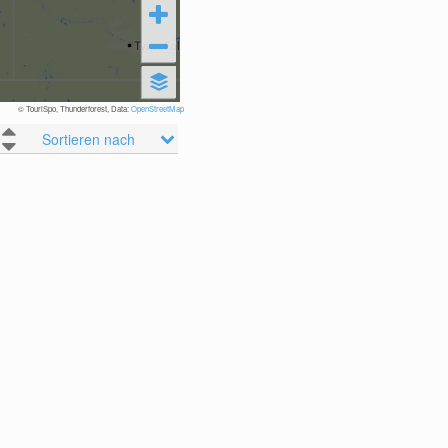
© TouriSpo, Thunderforest, Data:
OpenStreetMap
Sortieren nach