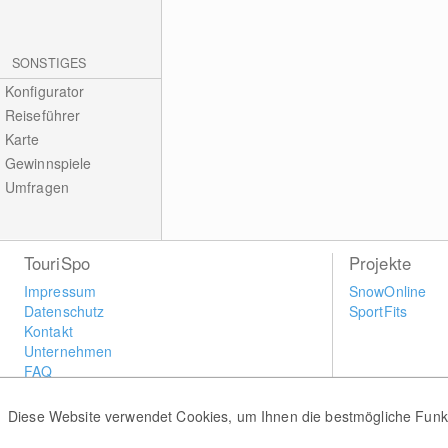
SONSTIGES
Konfigurator
Reiseführer
Karte
Gewinnspiele
Umfragen
TouriSpo
Projekte
Impressum
SnowOnline
Datenschutz
SportFits
Kontakt
Unternehmen
FAQ
Newsletter
Widget
Diese Website verwendet Cookies, um Ihnen die bestmögliche Funkti
Umfragen