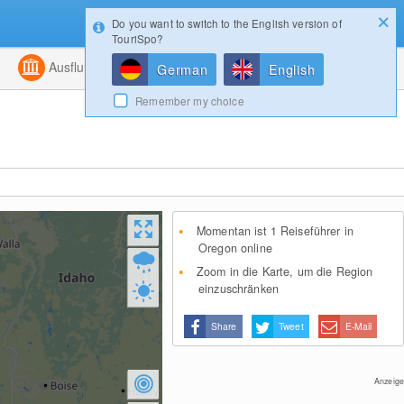
Do you want to switch to the English version of
Konfigurator
Gewinnspiele
Login
TouriSpo?
ht
Kombiniert
Ausflugsziele
Magazin
German
English
Remember my choice
Momentan ist 1 Reiseführer in
Oregon online
Zoom in die Karte, um die Region
einzuschränken
Share
Tweet
E-Mail
Anzeige