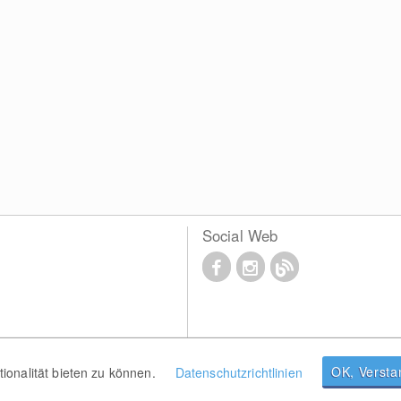
Social Web
OK, Verst
onalität bieten zu können.
Datenschutzrichtlinien