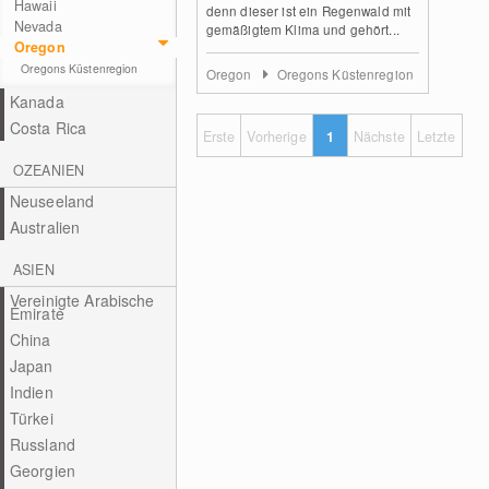
Hawaii
denn dieser ist ein Regenwald mit
Nevada
gemäßigtem Klima und gehört...
Oregon
Oregons Küstenregion
Oregon
Oregons Küstenregion
Kanada
Costa Rica
Erste
Vorherige
1
Nächste
Letzte
OZEANIEN
Neuseeland
Australien
ASIEN
Vereinigte Arabische
Emirate
China
Japan
Indien
Türkei
Russland
Georgien