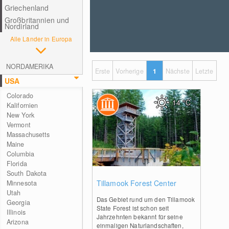
Griechenland
Großbritannien und
Nordirland
Alle Länder in Europa
NORDAMERIKA
Erste
Vorherige
1
Nächste
Letzte
USA
Colorado
14
°C
Kalifornien
New York
Vermont
Massachusetts
Maine
Columbia
Florida
South Dakota
0
Tillamook Forest Center
Minnesota
Utah
Das Gebiet rund um den Tillamook
Georgia
State Forest ist schon seit
Illinois
Jahrzehnten bekannt für seine
Arizona
einmaligen Naturlandschaften,