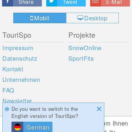
Share
Tweet
E-Mail
Mobil
Desktop
TouriSpo
Projekte
Impressum
SnowOnline
Datenschutz
SportFits
Kontakt
Unternehmen
FAQ
Newsletter
Do you want to switch to the
Umfragen
English version of TouriSpo?
Diese Website verwendet Cookies, um Ihnen
German
Mobile Apps
Social Web
die bestmögliche Funktionalität bieten zu