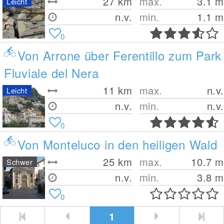
27
km
max.
3.1
m
Leicht
n.v.
min.
1.1
m
0
Von Arrone über Ferentillo zum Park
Fluviale del Nera
11
km
max.
n.v.
Leicht
n.v.
min.
n.v.
0
Von Monteluco in den heiligen Wald
25
km
max.
10.7
m
Schwer
n.v.
min.
3.8
m
0
1