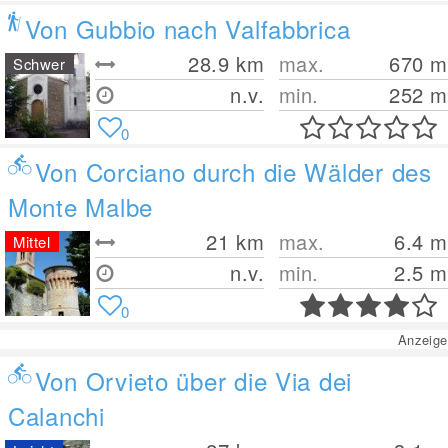
Von Gubbio nach Valfabbrica
28.9
km
max.
670
m
Schwer
n.v.
min.
252
m
0
Von Corciano durch die Wälder des
Monte Malbe
21
km
max.
6.4
m
Mittel
n.v.
min.
2.5
m
0
Anzeige
Von Orvieto über die Via dei
Calanchi