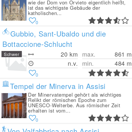
wie der Dom von Orvieto eigentlich heißt,
ist das wichtigste Gebäude der
katholischen...
0
Gubbio, Sant-Ubaldo und die
Bottaccione-Schlucht
20
km
max.
861
m
Schwer
n.v.
min.
484
m
0
Tempel der Minerva in Assisi
Der Minervatempel gehört als wichtiges
Relikt der römischen Epoche zum
UNESCO-Welterbe. Aus römischer Zeit
erhalten ist vom...
0
Von Valfabbrica nach Assisi