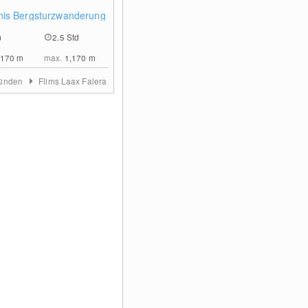
0
nis Bergsturzwanderung
m
2.5 Std
,170
m
max.
1,170
m
ünden
Flims Laax Falera