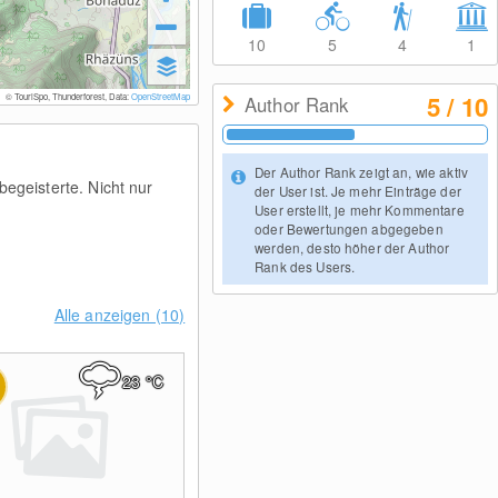
10
5
4
1
5 / 10
© TouriSpo, Thunderforest, Data:
OpenStreetMap
Author Rank
Der Author Rank zeigt an, wie aktiv
egeisterte. Nicht nur
der User ist. Je mehr Einträge der
User erstellt, je mehr Kommentare
oder Bewertungen abgegeben
werden, desto höher der Author
Rank des Users.
Alle anzeigen (10)
23
°C