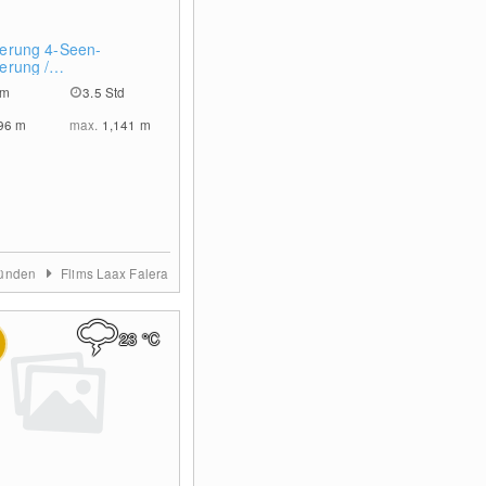
0
erung 4-Seen-
erung /
achschlucht
km
3.5 Std
96
m
max.
1,141
m
ünden
Flims Laax Falera
23
°C