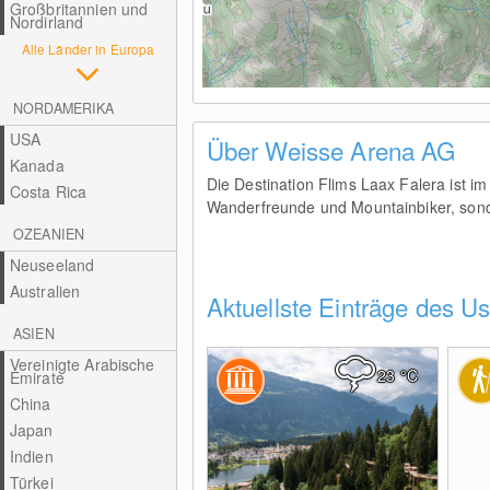
Großbritannien und
Nordirland
Alle Länder in Europa
NORDAMERIKA
USA
Über Weisse Arena AG
Kanada
Die Destination Flims Laax Falera ist i
Costa Rica
Wanderfreunde und Mountainbiker, sond
OZEANIEN
Neuseeland
Australien
Aktuellste Einträge des U
ASIEN
Vereinigte Arabische
23
°C
Emirate
China
Japan
Indien
Türkei