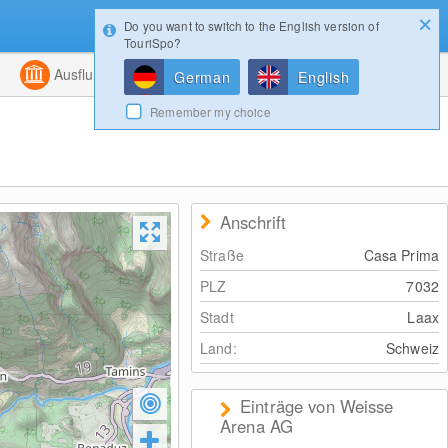
Do you want to switch to the English version of
Konfigurator
Gewinnspiele
Login
TouriSpo?
ht
Kombiniert
Ausflugsziele
Magazin
German
English
Remember my choice
Anschrift
Straße
Casa Prima
PLZ
7032
Stadt
Laax
Land:
Schweiz
Einträge von Weisse
Arena AG