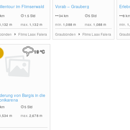
0
0
lientour im Flimserwald
Vorab – Grauberg
Erleb
km
1.5 Std
34
km
5 Std
8
k
1,132
m
max.
1,132
m
min.
1,088
m
max.
1,088
m
min.
1
bünden
Flims Laax Falera
Graubünden
Flims Laax Falera
Graub
19
°C
0
erung von Bargis in die
onikarena
km
5 Std
1,534
m
max.
2,678
m