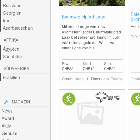
Russland
Georgien
0
Fale
Baumwipfelpfad Laax
(Hö
Iran
Mit einer Länge von 1,56
5
Aserbaidschan
Kilometern ist der Baumwipfelpfad
min.
Laax bei seiner Eröffnung im Juli
AFRIKA
2021 der längste der Welt. Auf
einer Höhe von bis...
Ägypten
Südafrika
Erw.
Kind
Sen.
SÜDAMERIKA
CHF22
CHF12
CHF22
Brasilien
Graubünden
Flims Laax Falera
Grau
23
°C
MAGAZIN
News
Award
Aktiv
Genuss