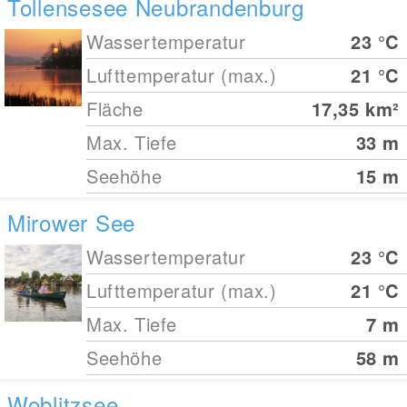
Tollensesee Neubrandenburg
Wassertemperatur
23
°C
Lufttemperatur (max.)
21
°C
Fläche
17,35
km²
Max. Tiefe
33
m
Seehöhe
15
m
Mirower See
Wassertemperatur
23
°C
Lufttemperatur (max.)
21
°C
Max. Tiefe
7
m
Seehöhe
58
m
Woblitzsee