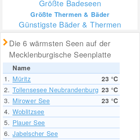
Größte Badeseen
Größte Thermen & Bäder
Günstigste Bäder & Thermen
Die 6 wärmsten Seen auf der
Mecklenburgische Seenplatte
Name
1.
Müritz
23
°C
2.
Tollensesee Neubrandenburg
23
°C
3.
Mirower See
23
°C
4.
Woblitzsee
5.
Plauer See
6.
Jabelscher See