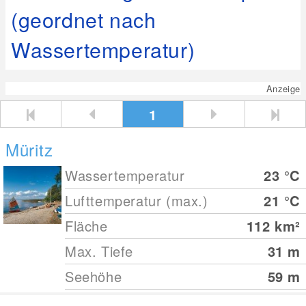
(geordnet nach
Wassertemperatur)
Anzeige
1
Müritz
Wassertemperatur
23
°C
Lufttemperatur (max.)
21
°C
Fläche
112
km²
Max. Tiefe
31
m
Seehöhe
59
m