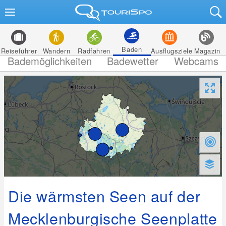
Baden
Reiseführer
Wandern
Radfahren
Ausflugsziele
Magazin
Bademöglichkeiten
Badewetter
Webcams
Die wärmsten Seen auf der
Mecklenburgische Seenplatte