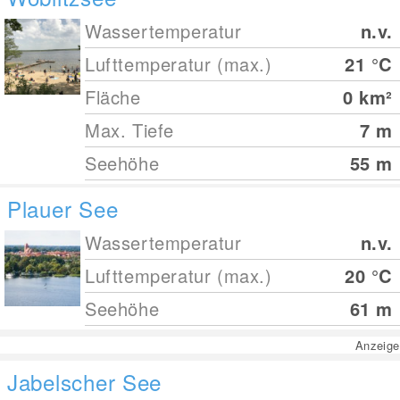
Wassertemperatur
n.v.
Lufttemperatur (max.)
21
°C
Fläche
0
km²
Max. Tiefe
7
m
Seehöhe
55
m
Plauer See
Wassertemperatur
n.v.
Lufttemperatur (max.)
20
°C
Seehöhe
61
m
Anzeige
Jabelscher See