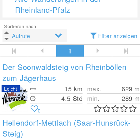
Rheinland-Pfalz
Sortieren nach
Filter anzeigen
1
Der Soonwaldsteig von Rheinböllen
zum Jägerhaus
15
km
max.
629
m
Leicht
4.5 Std
min.
289
m
0
Hellendorf-Mettlach (Saar-Hunsrück-
Steig)