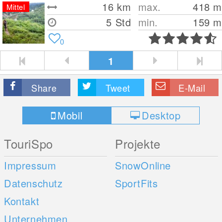
16
km
max.
418
m
Mittel
5 Std
min.
159
m
0
1
Share
Tweet
E-Mail
Mobil
Desktop
TouriSpo
Projekte
Impressum
SnowOnline
Datenschutz
SportFits
Kontakt
Unternehmen