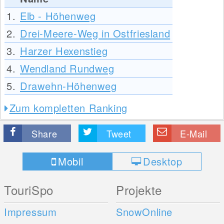
1.
Elb - Höhenweg
2.
Drei-Meere-Weg in Ostfriesland
3.
Harzer Hexenstieg
4.
Wendland Rundweg
5.
Drawehn-Höhenweg
Zum kompletten Ranking
Share
Tweet
E-Mail
Mobil
Desktop
TouriSpo
Projekte
Impressum
SnowOnline