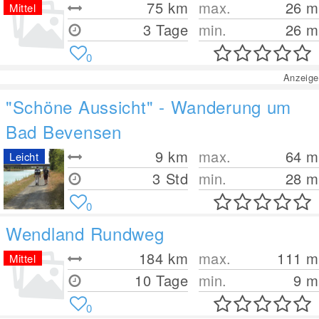
75
km
max.
26
m
Mittel
3 Tage
min.
26
m
0
Anzeige
"Schöne Aussicht" - Wanderung um
Bad Bevensen
9
km
max.
64
m
Leicht
3 Std
min.
28
m
0
Wendland Rundweg
184
km
max.
111
m
Mittel
10 Tage
min.
9
m
0