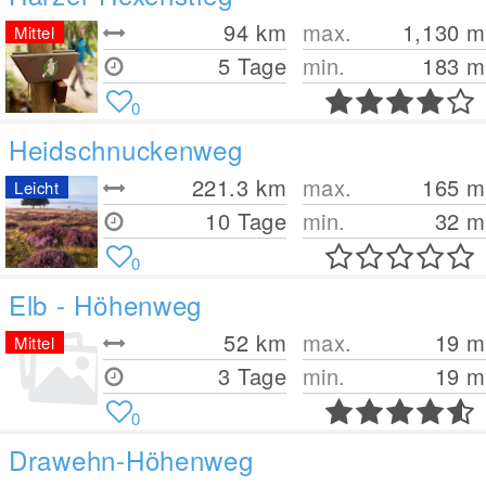
94
km
max.
1,130
m
Mittel
5 Tage
min.
183
m
0
Heidschnuckenweg
221.3
km
max.
165
m
Leicht
10 Tage
min.
32
m
0
Elb - Höhenweg
52
km
max.
19
m
Mittel
3 Tage
min.
19
m
0
Drawehn-Höhenweg