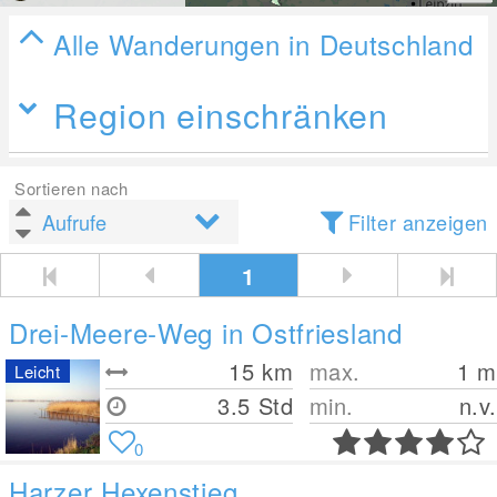
Alle Wanderungen in Deutschland
Region einschränken
Sortieren nach
Filter anzeigen
1
Drei-Meere-Weg in Ostfriesland
15
km
max.
1
m
Leicht
3.5 Std
min.
n.v.
0
Harzer Hexenstieg