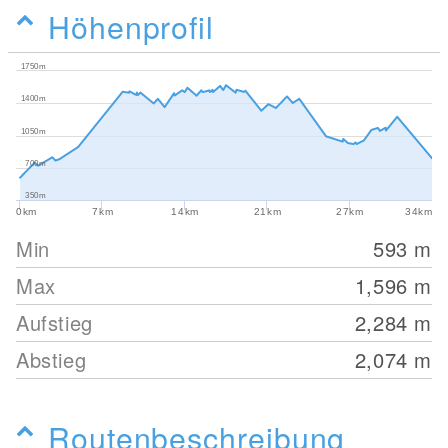
Höhenprofil
1750m
1400m
1050m
700m
350m
0km
7km
14km
21km
27km
34km
Min
593
m
Max
1,596
m
Aufstieg
2,284
m
Abstieg
2,074
m
Routenbeschreibung