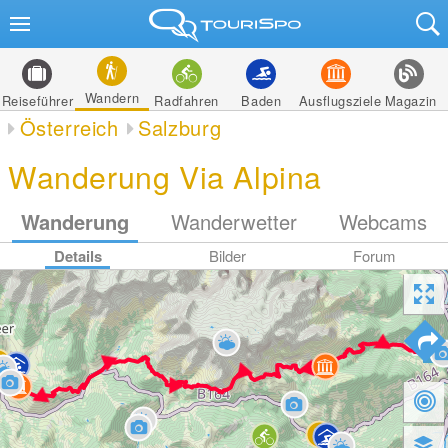
Wandern
Reiseführer
Radfahren
Baden
Ausflugsziele
Magazin
Österreich
Salzburg
Wanderung Via Alpina
Wanderung
Wanderwetter
Webcams
Details
Bilder
Forum