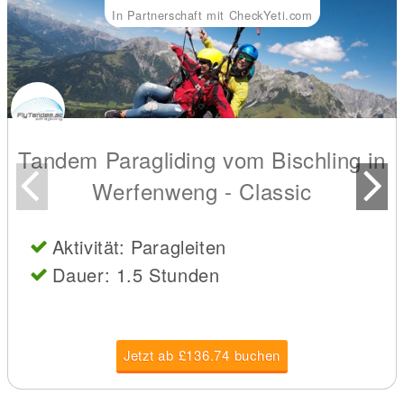
In Partnerschaft mit CheckYeti.com
Tandem Paragliding vom Bischling in
Werfenweng - Classic
Aktivität: Paragleiten
Dauer: 1.5 Stunden
Jetzt ab £136.74 buchen