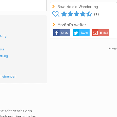
Bewerte die Wanderung
(1)
0
Erzähl's weiter
Share
Tweet
E-Mail
bung
our
Anzeige
stung
rmeinungen
latsch“ erzählt den
sch und Furtschellas