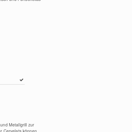
nd Metallgrill zur
er Cervelats können