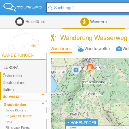
Reiseführer
Wandern
Wanderung Wasserweg z
Wanderung
Wanderwetter
We
WANDERUNGEN
EUROPA
Österreich
Deutschland
Italien
Schweiz
Graubünden
Davos Klosters
Engadin St. Moritz
Chur
HÖHENPROFIL
Flims Laax Falera
3000m