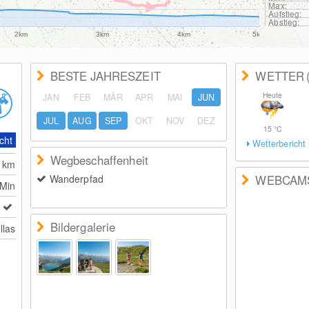
Max:
Aufstieg:
Abstieg:
2km
3km
4km
5km
BESTE JAHRESZEIT
WETTER
Heute
JAN
FEB
MÄR
APR
MAI
JUN
JUL
AUG
SEP
OKT
NOV
DEZ
15
°C
cht
Wetterbericht
Wegbeschaffenheit
0
km
Wanderpfad
WEBCAM
 Min
Bildergalerie
llas