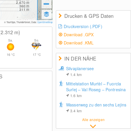
2,670
m
360
m
311
m
Drucken & GPS Daten
© TouriSpo, Thunderforest, Data:
OpenStreetMap
Druckversion (.PDF)
(2.312
m
)
Download .GPX
Sa.
So.
Download .KML
16
°C
17
°C
IN DER NÄHE
Silvaplanersee
1.4
km
S
Mittelstation Murtèl – Fuorcla
Surlej – Val Roseg – Pontresina
1.6
km
Wasserweg zu den sechs Lejins
3.4
km
Alle anzeigen