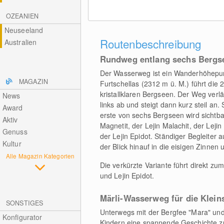
OZEANIEN
Neuseeland
Routenbeschreibung
Australien
Rundweg entlang sechs Bergs
Der Wasserweg ist ein Wanderhöhepunk
MAGAZIN
Furtschellas (2312 m ü. M.) führt di
kristallklaren Bergseen. Der Weg verl
News
links ab und steigt dann kurz steil an
Award
erste von sechs Bergseen wird sichtbar
Aktiv
Magnetit, der Lejin Malachit, der Leji
Genuss
der Lejin Epidot. Ständiger Begleiter 
Kultur
der Blick hinauf in die eisigen Zinnen
Alle Magazin Kategorien
Die verkürzte Variante führt direkt zum
und Lejin Epidot.
Märli-Wasserweg für die Klein
SONSTIGES
Unterwegs mit der Bergfee "Mara" und 
Konfigurator
Kindern eine spannende Geschichte z