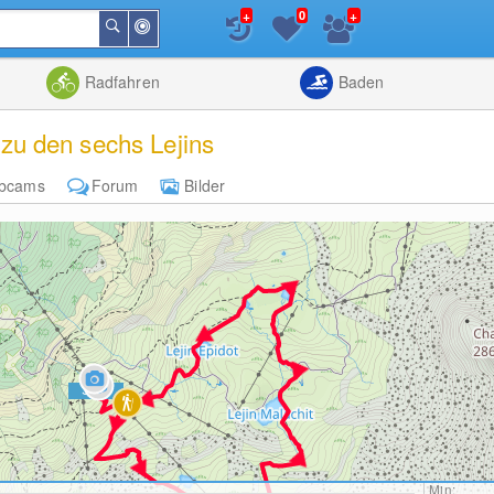
+
+
0
In
Suchen
der
Nähe
Listenansicht
Kartenansic
Radfahren
Baden
u den sechs Lejins
bcams
Forum
Bilder
Min: