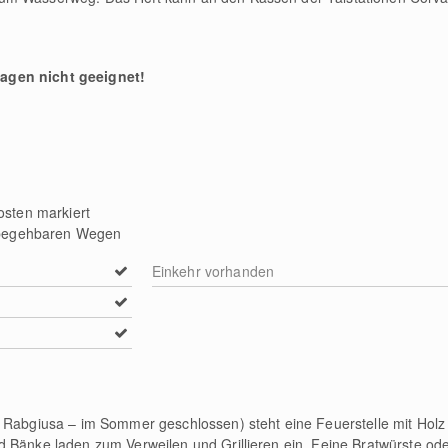
agen nicht geeignet!
osten markiert
ut begehbaren Wegen
Einkehr vorhanden
 Rabgiusa – im Sommer geschlossen) steht eine Feuerstelle mit Holz u
d Bänke laden zum Verweilen und Grillieren ein. Feine Bratwürste od