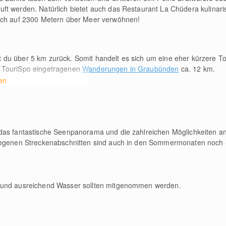
t werden. Natürlich bietet auch das Restaurant La Chüdera kulinari
dich auf 2300 Metern über Meer verwöhnen!
t du über 5
km
zurück. Somit handelt es sich um eine eher kürzere T
uf TouriSpo eingetragenen
Wanderungen in Graubünden
ca. 12
km
.
en
das fantastische Seenpanorama und die zahlreichen Möglichkeiten an
elegenen Streckenabschnitten sind auch in den Sommermonaten noch 
 und ausreichend Wasser sollten mitgenommen werden.