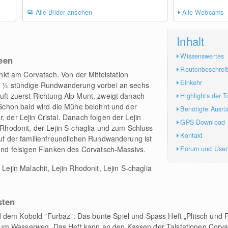
Alle Bilder ansehen
Alle Webcams
Inhalt
Wissenswertes
een
Routenbeschrei
t am Corvatsch. Von der Mittelstation
Einkehr
e 2 ½ stündige Rundwanderung vorbei an sechs
äuft zuerst Richtung Alp Munt, zweigt danach
Highlights der T
. Schon bald wird die Mühe belohnt und der
Benötigte Ausrü
, der Lejin Cristal. Danach folgen der Lejin
GPS Download
n Rhodonit, der Lejin S-chaglia und zum Schluss
Kontakt
auf der familienfreundlichen Rundwanderung ist
Forum und Use
 und felsigen Flanken des Corvatsch-Massivs.
 Lejin Malachit, Lejin Rhodonit, Lejin S-chaglia
sten
dem Kobold "Furbaz": Das bunte Spiel und Spass Heft „Plitsch und P
um Wasserweg. Das Heft kann an den Kassen der Talstationen Corvat