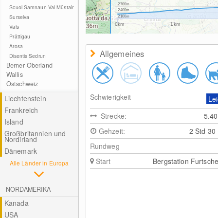
2700m
Scuol Samnaun Val Müstair
2400m
Surselva
2100m
0km
1km
Vals
Prättigau
Arosa
Allgemeines
Disentis Sedrun
Berner Oberland
Wallis
Ostschweiz
Schwierigkeit
Liechtenstein
Lei
Frankreich
Strecke:
5.4
Island
Gehzeit:
2 Std 30
Großbritannien und
Nordirland
Rundweg
Dänemark
Start
Bergstation Furtsche
Alle Länder in Europa
NORDAMERIKA
Kanada
USA