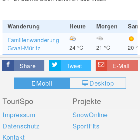
Wanderung
Heute
Morgen
Sam
Familienwanderung
Graal-Müritz
24
°C
21
°C
20
°
Share
Tweet
E-Mail
Mobil
Desktop
TouriSpo
Projekte
Impressum
SnowOnline
Datenschutz
SportFits
Kontakt