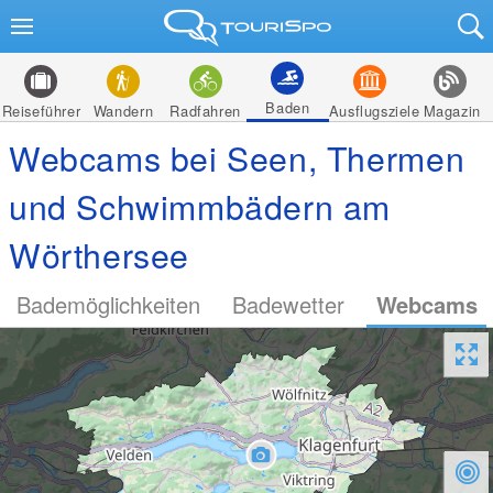
Baden
Reiseführer
Wandern
Radfahren
Ausflugsziele
Magazin
Webcams bei Seen, Thermen
und Schwimmbädern am
Wörthersee
Bademöglichkeiten
Badewetter
Webcams