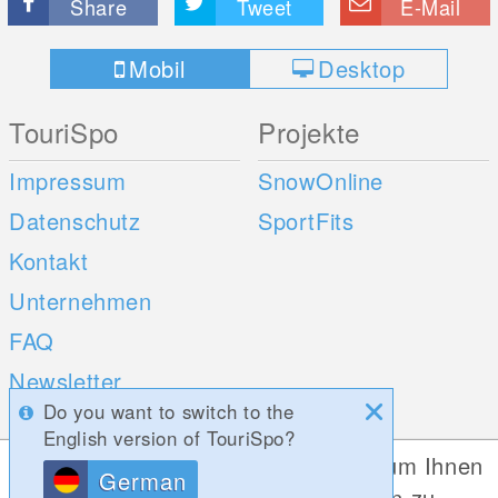
Share
Tweet
E-Mail
Mobil
Desktop
TouriSpo
Projekte
Impressum
SnowOnline
Datenschutz
SportFits
Kontakt
Unternehmen
FAQ
Newsletter
Do you want to switch to the
Umfragen
English version of TouriSpo?
Diese Website verwendet Cookies, um Ihnen
German
Mobile Apps
Social Web
die bestmögliche Funktionalität bieten zu