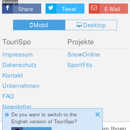
Anzeige
Share
Tweet
E-Mail
Mobil
Desktop
TouriSpo
Projekte
Impressum
SnowOnline
Datenschutz
SportFits
Kontakt
Unternehmen
FAQ
Newsletter
Do you want to switch to the
Umfragen
English version of TouriSpo?
Diese Website verwendet Cookies, um Ihnen