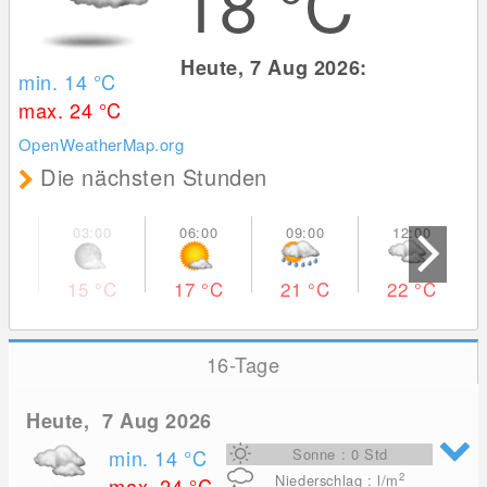
18
°C
Heute, 7 Aug 2026:
min. 14
°C
max. 24
°C
OpenWeatherMap.org
Die nächsten Stunden
15
°C
17
°C
21
°C
22
°C
16-Tage
Heute, 7 Aug 2026
min. 14
°C
Sonne : 0 Std
2
Niederschlag : l/m
max. 24
°C