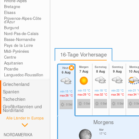
Rhône-Alpes
Bretagne
Elsass
Provence-Alpes-Côte
d’Azur
Burgund
Nord-Pas-de-Calais
Basse-Normandie
Pays de la Loire
Midi-Pyrénées
16-Tage Vorhersage
Centre
Aquitanien
Morgen
Samstag
Sonntag
Montag
Heute
Picardie
7 Aug
8 Aug
9 Aug
10 Au
6 Aug
Languedoc-Roussillon
Griechenland
Spanien
min
15
°C
min
18
°C
min
22
°C
min
21
°
min
15
°C
max
29
°C
max
32
°C
max
36
°C
max
34
°
max
26
°C
Tschechien
0 Std
0 Std
0 Std
0 S
0 Std
Großbritannien und
Nordirland
Alle Länder in Europa
Morgens
klar
17
°C
NORDAMERIKA