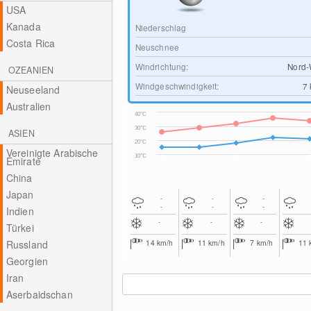
USA
Kanada
Niederschlag
Costa Rica
Neuschnee
Windrichtung:
Nord-
OZEANIEN
Windgeschwindigkeit:
7
Neuseeland
Australien
40°C
30°C
ASIEN
20°C
Vereinigte Arabische
10°C
Emirate
China
Japan
-
-
-
-
-
-
Indien
-
-
-
Türkei
Russland
14
km/h
11
km/h
7
km/h
11
Georgien
Iran
Aserbaidschan