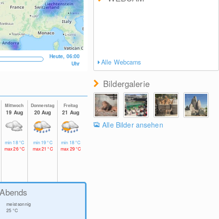
Heute, 06:00
Alle Webcams
Uhr
Bildergalerie
Mittwoch
Donnerstag
Freitag
19 Aug
20 Aug
21 Aug
Alle Bilder ansehen
min
18
°C
min
19
°C
min
18
°C
max
26
°C
max
21
°C
max
29
°C
Abends
meist sonnig
25
°C