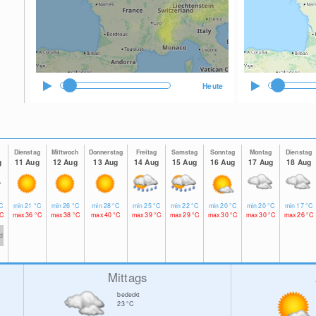
Heute
Dienstag
Mittwoch
Donnerstag
Freitag
Samstag
Sonntag
Montag
Dienstag
g
11 Aug
12 Aug
13 Aug
14 Aug
15 Aug
16 Aug
17 Aug
18 Aug
C
min
21
°C
min
26
°C
min
28
°C
min
25
°C
min
22
°C
min
20
°C
min
20
°C
min
17
°C
C
max
36
°C
max
38
°C
max
40
°C
max
39
°C
max
29
°C
max
30
°C
max
30
°C
max
26
°C
td
Mittags
bedeckt
23
°C