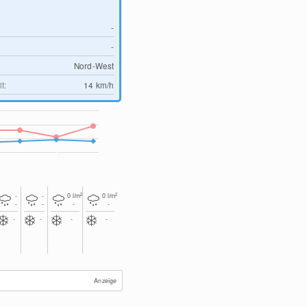
-
-
Nord-West
t:
14
km/h
2
2
-
-
0
l/m
0
l/m
-
-
-
-
-
-
-
-
Anzeige