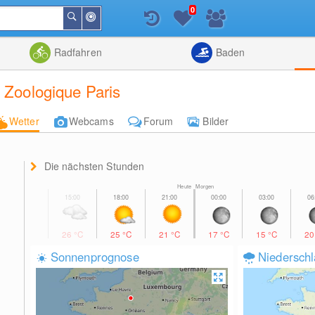
0
In
Suchen
der
Nähe
Listenansicht
Kartenansic
Radfahren
Baden
c Zoologique Paris
Wetter
Webcams
Forum
Bilder
Die nächsten Stunden
Heute Morgen
26
°C
25
°C
21
°C
17
°C
15
°C
2
Sonnenprognose
Niedersch