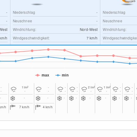
-
Niederschlag
-
Niederschlag
-
Neuschnee
-
Neuschnee
West
Windrichtung:
Nord-West
Windrichtung:
km/h
Windgeschwindigkeit:
7
km/h
Windgeschwindigkei
max
min
2
2
2
-
1
l/m
-
-
-
2
l/m
1
l/m
-
-
-
-
-
-
-
-
-
-
-
-
-
-
-
-
-
-
-
-
km/h
7
km/h
4
km/h