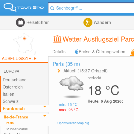
Reiseführer
Wandern
Wetter Ausflugsziel Par
Details
Preise & Öffnungszeiten
AUSFLUGSZIELE
Paris (35
m
)
Aktuell (15:37 Ortszeit)
EUROPA
bedeckt
Deutschland
18
°C
Österreich
Italien
Schweiz
Heute, 6 Aug 2026:
min. 15
°C
Frankreich
max. 26
°C
Île-de-France
OpenWeatherMap.org
Paris
Seine-et-Marne