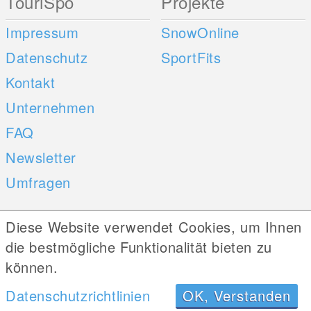
TouriSpo
Projekte
Impressum
SnowOnline
Datenschutz
SportFits
Kontakt
Unternehmen
FAQ
Newsletter
Umfragen
Mobile Apps
Social Web
Diese Website verwendet Cookies, um Ihnen
die bestmögliche Funktionalität bieten zu
iOS
können.
Android
Datenschutzrichtlinien
OK, Verstanden