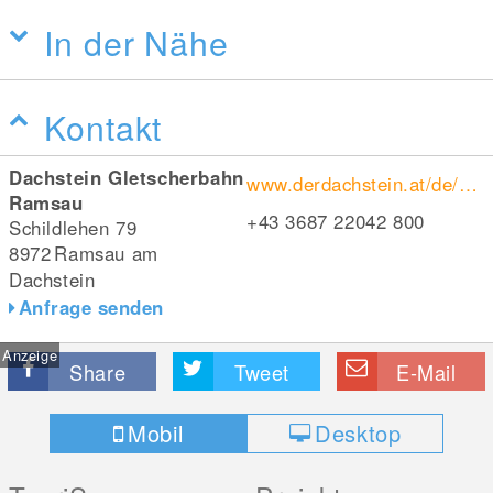
In der Nähe
Kontakt
Dachstein Gletscherbahn
www.derdachstein.at/de/dachstein-gletscherwelt/Attraktionen/eispalast
Ramsau
+43 3687 22042 800
Schildlehen 79
8972
Ramsau am
Dachstein
Anfrage senden
Anzeige
Share
Tweet
E-Mail
Mobil
Desktop