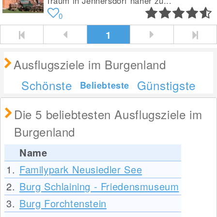
Traum in Jennersdorf näher zu...
0
1
Ausflugsziele im Burgenland
Schönste
Günstigste
Beliebteste
Die 5 beliebtesten Ausflugsziele im
Burgenland
Name
1.
Familypark Neusiedler See
2.
Burg Schlaining - Friedensmuseum
3.
Burg Forchtenstein