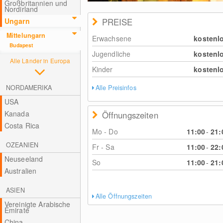
Großbritannien und
Nordirland
Ungarn
PREISE
Mittelungarn
Erwachsene
kostenl
Budapest
Jugendliche
kostenl
Alle Länder in Europa
Kinder
kostenl
NORDAMERIKA
Alle Preisinfos
USA
Kanada
Öffnungszeiten
Costa Rica
Mo - Do
11:00
-
21:
OZEANIEN
Fr - Sa
11:00
-
22:
Neuseeland
So
11:00
-
21:
Australien
ASIEN
Alle Öffnungszeiten
Vereinigte Arabische
Emirate
China