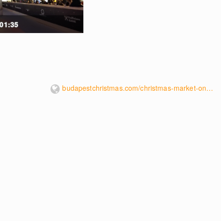
 01:35
budapestchristmas.com/christmas-market-on-vorosmarty-square