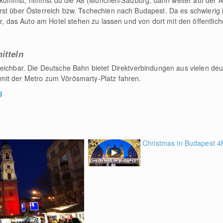
kommst, nimmst du die A8 (München/Salzburg, dann weiter auf der A
st über Österreich bzw. Tschechien nach Budapest. Da es schwierig is
er, das Auto am Hotel stehen zu lassen und von dort mit den öffentli
itteln
reichbar. Die Deutsche Bahn bietet Direktverbindungen aus vielen de
mit der Metro zum Vörösmarty-Platz fahren.
g
Christmas in Budapest 4