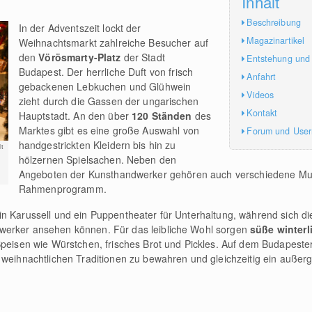
Inhalt
Beschreibung
In der Adventszeit lockt der
Magazinartikel
Weihnachtsmarkt zahlreiche Besucher auf
den
Vörösmarty-Platz
der Stadt
Entstehung und
Budapest. Der herrliche Duft von frisch
Anfahrt
gebackenen Lebkuchen und Glühwein
Videos
zieht durch die Gassen der ungarischen
Kontakt
Hauptstadt. An den über
120 Ständen
des
Marktes gibt es eine große Auswahl von
Forum und Use
handgestrickten Kleidern bis hin zu
t
hölzernen Spielsachen. Neben den
n
Angeboten der Kunsthandwerker gehören auch verschiedene Mu
Rahmenprogramm.
in Karussell und ein Puppentheater für Unterhaltung, während sich 
werker ansehen können. Für das leibliche Wohl sorgen
süße winter
 Speisen wie Würstchen, frisches Brot und Pickles. Auf dem Budapest
e weihnachtlichen Traditionen zu bewahren und gleichzeitig ein auße