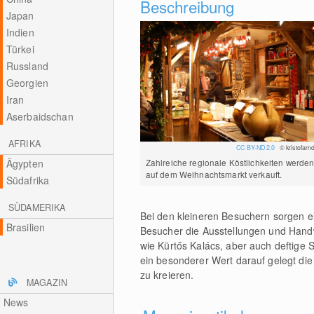
Beschreibung
Japan
Indien
Türkei
Russland
Georgien
Iran
Aserbaidschan
AFRIKA
CC BY-ND 2.0
© kristofarnd
Ägypten
Zahlreiche regionale Köstlichkeiten werde
auf dem Weihnachtsmarkt verkauft.
Südafrika
SÜDAMERIKA
Bei den kleineren Besuchern sorgen e
Brasilien
Besucher die Ausstellungen und Hand
wie Kürtős Kalács, aber auch deftige
ein besonderer Wert darauf gelegt di
zu kreieren.
MAGAZIN
News