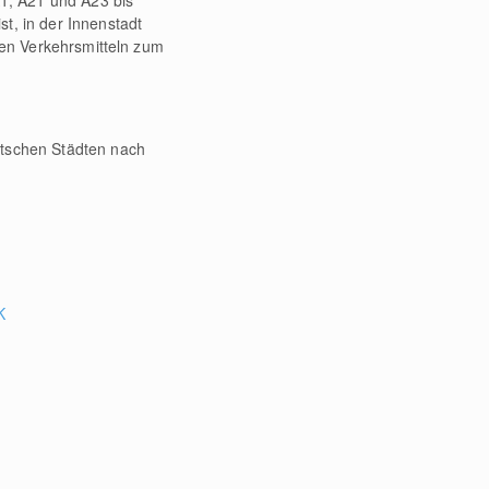
1, A21 und A23 bis
t, in der Innenstadt
chen Verkehrsmitteln zum
utschen Städten nach
K