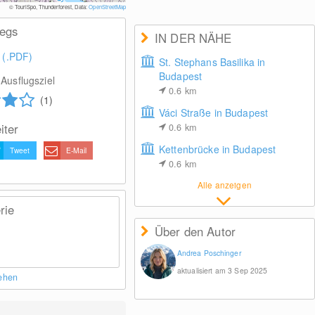
© TouriSpo, Thunderforest, Data:
OpenStreetMap
wegs
IN DER NÄHE
 (.PDF)
St. Stephans Basilika in
Budapest
Ausflugsziel
0.6
km
(1)
Váci Straße in Budapest
iter
0.6
km
Kettenbrücke in Budapest
Tweet
E-Mail
0.6
km
Alle anzeigen
rie
Über den Autor
Andrea Poschinger
aktualisiert am 3 Sep 2025
sehen