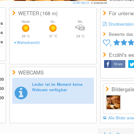
CC BY-ND 2.0
© kristofarndt
WETTER
(168
m
)
Für unter
Heute
So.
Mo.
os
Druckversion
os
Bewerte das 
29
°C
37
°C
38
°C
os
Wetterbericht
2
Erzähl's we
Share
WEBCAMS
00
Leider ist im Moment keine
00
Bildergale
Webcam verfügbar
00
Alle Bilder an