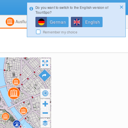
Do you want to switch to the English version of
Konfigurator
Gewinnspiele
Login
TouriSpo?
ht
Kombiniert
Magazin
Ausflugsziele
German
English
Remember my choice