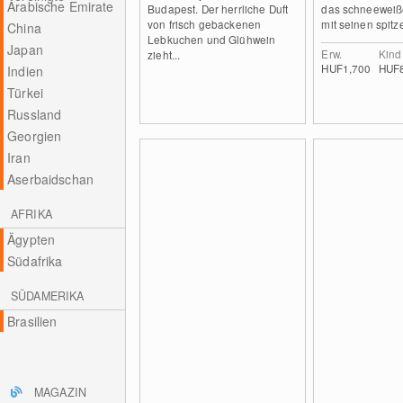
Arabische Emirate
Budapest. Der herrliche Duft
das schneewei
von frisch gebackenen
mit seinen spitz
China
Lebkuchen und Glühwein
Japan
Erw.
Kind
zieht...
HUF1,700
HUF
Indien
Türkei
Russland
Georgien
Iran
Aserbaidschan
AFRIKA
Ägypten
Südafrika
SÜDAMERIKA
Brasilien
MAGAZIN