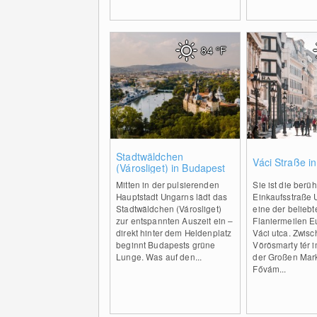
84
°F
0
Stadtwäldchen
Váci Straße i
(Városliget) in Budapest
Mitten in der pulsierenden
Sie ist die berü
Hauptstadt Ungarns lädt das
Einkaufsstraße
Stadtwäldchen (Városliget)
eine der beliebt
zur entspannten Auszeit ein –
Flaniermeilen E
direkt hinter dem Heldenplatz
Váci utca. Zwis
beginnt Budapests grüne
Vörösmarty tér 
Lunge. Was auf den...
der Großen Mar
Fővám...