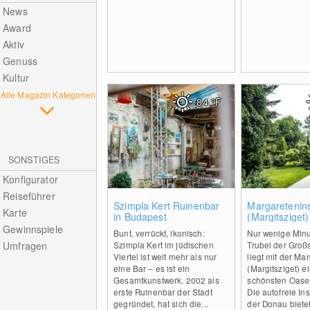
News
Award
Aktiv
Genuss
Kultur
Alle Magazin Kategorien
84
°F
SONSTIGES
Konfigurator
Reiseführer
0
Szimpla Kert Ruinenbar
Margaretenin
Karte
in Budapest
(Margitsziget)
Budapest
Gewinnspiele
Bunt, verrückt, ikonisch:
Nur wenige Min
Umfragen
Szimpla Kert im jüdischen
Trubel der Großs
Viertel ist weit mehr als nur
liegt mit der Ma
eine Bar – es ist ein
(Margitsziget) e
Gesamtkunstwerk. 2002 als
schönsten Oase
erste Ruinenbar der Stadt
Die autofreie Ins
gegründet, hat sich die...
der Donau bietet