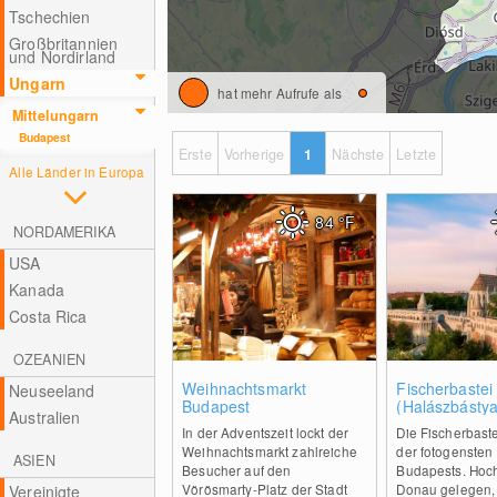
Tschechien
Großbritannien
und Nordirland
Ungarn
hat mehr Aufrufe als
Mittelungarn
Budapest
Erste
Vorherige
1
Nächste
Letzte
Alle Länder in Europa
84
°F
NORDAMERIKA
USA
Kanada
Costa Rica
OZEANIEN
2
Weihnachtsmarkt
Fischerbastei
Neuseeland
Budapest
(Halászbástya
Australien
Budapest
In der Adventszeit lockt der
Die Fischerbaste
Weihnachtsmarkt zahlreiche
der fotogenste
ASIEN
Besucher auf den
Budapests. Hoch
Vörösmarty-Platz der Stadt
Donau gelegen, 
Vereinigte