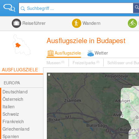
Reiseführer
Wandern
Ausflugsziele in Budapest
Ausflugsziele
Wetter
Museen
(0)
Freizeitparks
(0)
Schlösser und Bu
AUSFLUGSZIELE
EUROPA
Deutschland
Österreich
Italien
Schweiz
Frankreich
Griechenland
Spanien