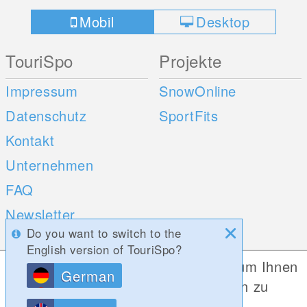
Mobil
Desktop
TouriSpo
Projekte
Impressum
SnowOnline
Datenschutz
SportFits
Kontakt
Unternehmen
FAQ
Newsletter
Do you want to switch to the
Umfragen
English version of TouriSpo?
Diese Website verwendet Cookies, um Ihnen
German
Mobile Apps
Social Web
die bestmögliche Funktionalität bieten zu
können.