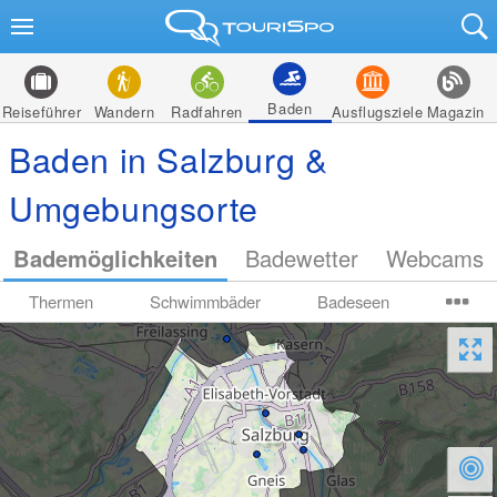
Baden
Reiseführer
Wandern
Radfahren
Ausflugsziele
Magazin
Baden in Salzburg &
Umgebungsorte
Bademöglichkeiten
Badewetter
Webcams
Thermen
Schwimmbäder
Badeseen