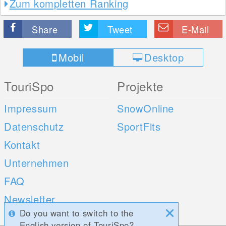
Zum kompletten Ranking
Share
Tweet
E-Mail
Mobil
Desktop
TouriSpo
Projekte
Impressum
SnowOnline
Datenschutz
SportFits
Kontakt
Unternehmen
FAQ
Newsletter
Do you want to switch to the
Umfragen
English version of TouriSpo?