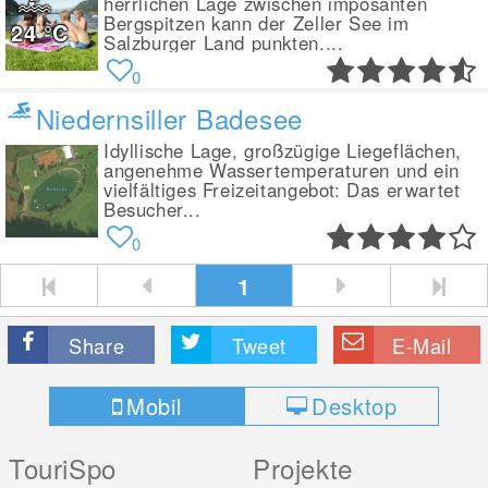
herrlichen Lage zwischen imposanten
Bergspitzen kann der Zeller See im
24
°C
Salzburger Land punkten....
0
Niedernsiller Badesee
Idyllische Lage, großzügige Liegeflächen,
angenehme Wassertemperaturen und ein
vielfältiges Freizeitangebot: Das erwartet
Besucher...
0
1
Share
Tweet
E-Mail
Mobil
Desktop
TouriSpo
Projekte