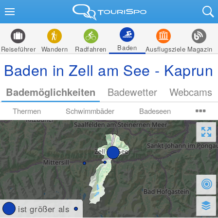
Baden
Reiseführer
Wandern
Radfahren
Ausflugsziele
Magazin
Baden in Zell am See - Kaprun
Bademöglichkeiten
Badewetter
Webcams
Thermen
Schwimmbäder
Badeseen
ist größer als