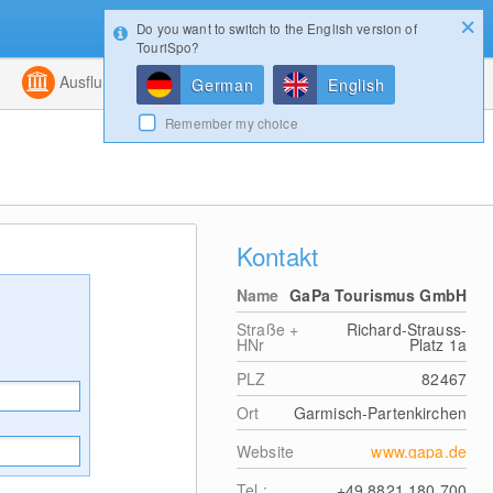
Do you want to switch to the English version of
Konfigurator
Gewinnspiele
Login
TouriSpo?
ht
Kombiniert
Ausflugsziele
Magazin
German
English
Remember my choice
Kontakt
Name
GaPa Tourismus GmbH
Straße +
Richard-Strauss-
HNr
Platz 1a
PLZ
82467
Ort
Garmisch-Partenkirchen
Website
www.gapa.de
Tel.:
+49 8821 180 700