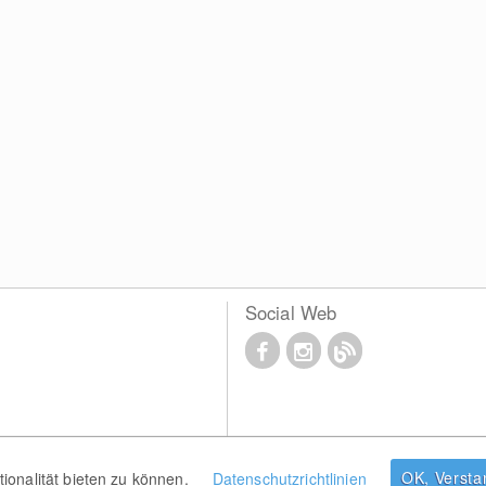
Social Web
OK, Verst
onalität bieten zu können.
Datenschutzrichtlinien