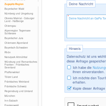
Deine Nachricht
Zugspitz-Region
Bayerischer Wald
Nürnberg und Umgebung
Oberes Maintal - Coburger
Land - Haßberge
Chiemgau
Alpenregion Tegernsee
Schliersee
Bayerischer Jura
Chiemsee Alpenland
Bayerisch-Schwaben
Hinweis
Rhön
Datenschutz ist uns wich
Naturpark Altmühltal
diese Anfrage gespeicher
Würzburg und Romantisches
Franken - Fränkisches
Ich habe die
Nutzung
Seenland
ihnen einverstanden.
Pfaffenwinkel
Tölzer Land
Ich möchte den Touri
Fränkisches Weinland
erhalten.
Fränkische Schweiz
Kopie dieser Anfrage
Regensburg und Umland
München
Inn-Salzach
Frankenwald