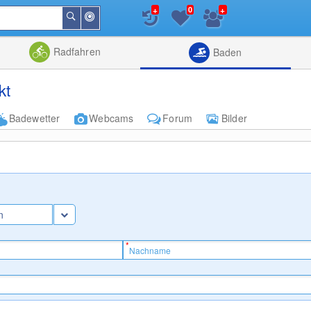
+
+
0
In
Suchen
der
Nähe
Listenansicht
Kartenansic
Radfahren
Baden
kt
Badewetter
Webcams
Forum
Bilder
n