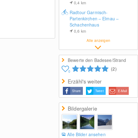
0,4
km
Radtour Garmisch-
Partenkirchen – Elmau –
Schachenhaus
0,6
km
Alle anzeigen
Bewerte den Badesee/Strand
(2)
0
Erzähl's weiter
Share
Tweet
E-Mail
Bildergalerie
Alle Bilder ansehen