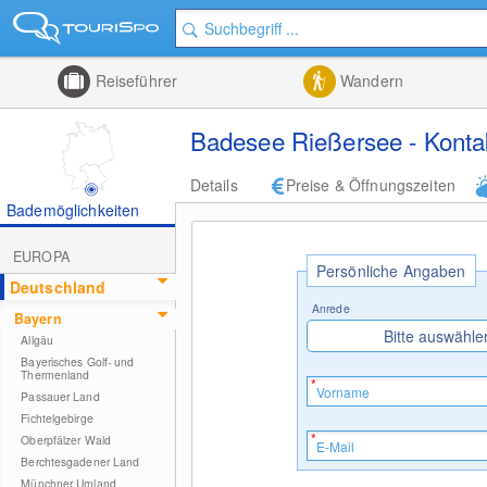
Reiseführer
Wandern
Badesee Rießersee - Konta
Details
Preise & Öffnungszeiten
Bademöglichkeiten
EUROPA
Persönliche Angaben
Deutschland
Anrede
Bayern
Bitte auswähle
Allgäu
Bayerisches Golf- und
Thermenland
Passauer Land
Fichtelgebirge
Oberpfälzer Wald
Berchtesgadener Land
Münchner Umland