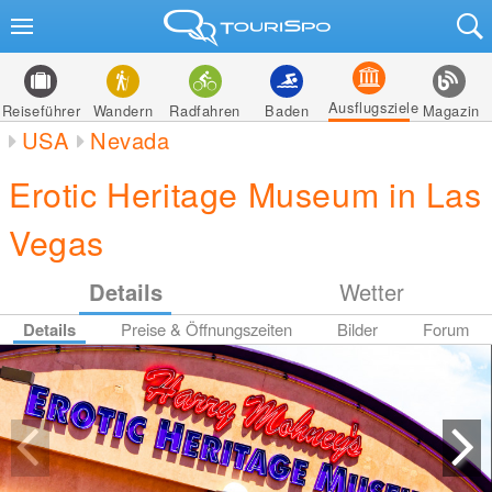
Ausflugsziele
Reiseführer
Wandern
Radfahren
Baden
Magazin
USA
Nevada
Erotic Heritage Museum in Las
Vegas
Details
Wetter
Details
Preise & Öffnungszeiten
Bilder
Forum