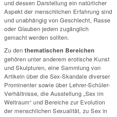
und dessen Darstellung ein natürlicher
Aspekt der menschlichen Erfahrung sind
und unabhängig von Geschlecht, Rasse
oder Glauben jedem zugänglich
gemacht werden sollten.
Zu den
thematischen Bereichen
gehören unter anderem erotische Kunst
und Skulpturen, eine Sammlung von
Artikeln über die Sex-Skandale diverser
Prominenter sowie über Lehrer-Schüler-
Verhältnisse, die Ausstellung „Sex im
Weltraum“ und Bereiche zur Evolution
der menschlichen Sexualität, zu Sex in