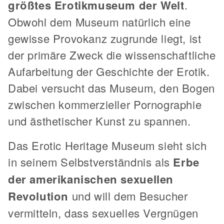
größtes Erotikmuseum der Welt
.
Obwohl dem Museum natürlich eine
gewisse Provokanz zugrunde liegt, ist
der primäre Zweck die wissenschaftliche
Aufarbeitung der Geschichte der Erotik.
Dabei versucht das Museum, den Bogen
zwischen kommerzieller Pornographie
und ästhetischer Kunst zu spannen.
Das Erotic Heritage Museum sieht sich
in seinem Selbstverständnis als
Erbe
der amerikanischen sexuellen
Revolution
und will dem Besucher
vermitteln, dass sexuelles Vergnügen