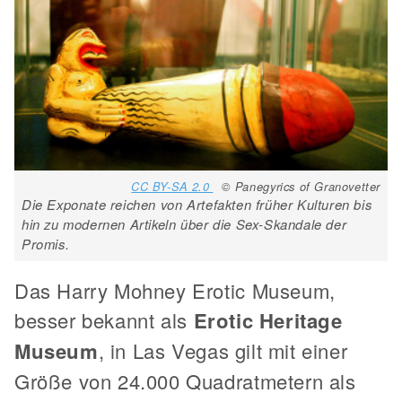
CC BY-SA 2.0
© Panegyrics of Granovetter
Die Exponate reichen von Artefakten früher Kulturen bis
hin zu modernen Artikeln über die Sex-Skandale der
Promis.
Das Harry Mohney Erotic Museum,
besser bekannt als
Erotic Heritage
Museum
, in Las Vegas gilt mit einer
Größe von 24.000 Quadratmetern als