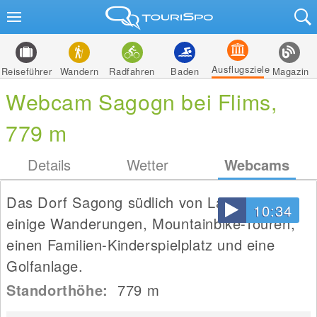
Ausflugsziele
Reiseführer
Wandern
Radfahren
Baden
Magazin
Webcam Sagogn bei Flims,
779 m
Details
Wetter
Webcams
Das Dorf Sagong südlich von Laax bietet
10:34
einige Wanderungen, Mountainbike-Touren,
einen Familien-Kinderspielplatz und eine
Golfanlage.
Standorthöhe:
779
m