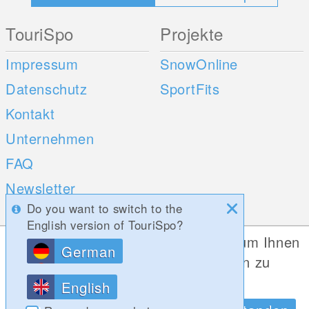
TouriSpo
Projekte
Impressum
SnowOnline
Datenschutz
SportFits
Kontakt
Unternehmen
FAQ
Newsletter
Do you want to switch to the
Umfragen
English version of TouriSpo?
Diese Website verwendet Cookies, um Ihnen
German
Mobile Apps
Social Web
die bestmögliche Funktionalität bieten zu
können.
iOS
English