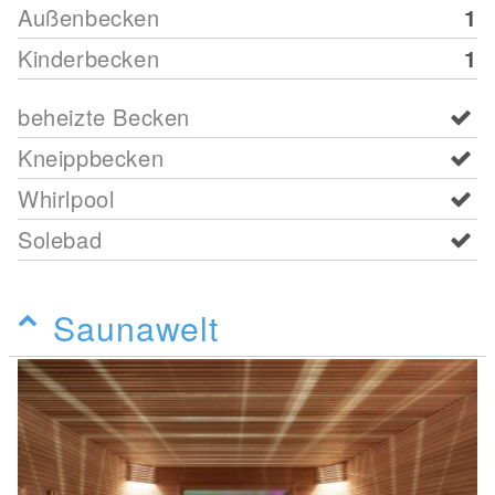
Außenbecken
1
Kinderbecken
1
beheizte Becken
Kneippbecken
Whirlpool
Solebad
Saunawelt