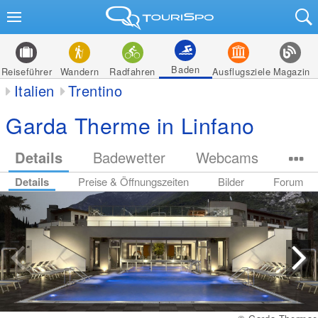
Baden
Reiseführer
Wandern
Radfahren
Ausflugsziele
Magazin
Italien
Trentino
Garda Therme in Linfano
Details
Badewetter
Webcams
Details
Preise & Öffnungszeiten
Bilder
Forum