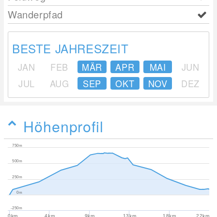
Wanderpfad
BESTE JAHRESZEIT
JAN
FEB
MÄR
APR
MAI
JUN
JUL
AUG
SEP
OKT
NOV
DEZ
Höhenprofil
750m
500m
250m
0m
-250m
0km
4km
9km
13km
18km
22km